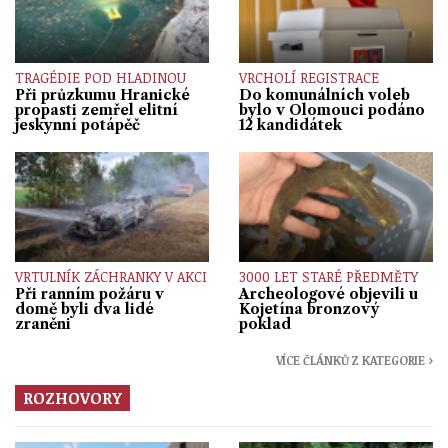
TRAGÉDIE POD HLADINOU
VRCHOLÍ REGISTRACE
Při průzkumu Hranické
Do komunálních voleb
propasti zemřel elitní
bylo v Olomouci podáno
jeskynní potápěč
12 kandidátek
VRTULNÍK ZÁCHRANKY V AKCI
3000 LET STARÉ PŘEDMĚTY
Při ranním požáru v
Archeologové objevili u
domě byli dva lidé
Kojetína bronzový
zraněni
poklad
VÍCE ČLÁNKŮ Z KATEGORIE ›
ROZHOVORY