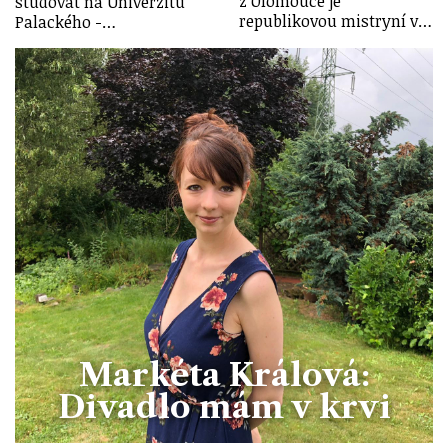
z Olomouce je
studovat na Univerzitu
republikovou mistryní v…
Palackého -…
Markéta Králová:
Divadlo mám v krvi