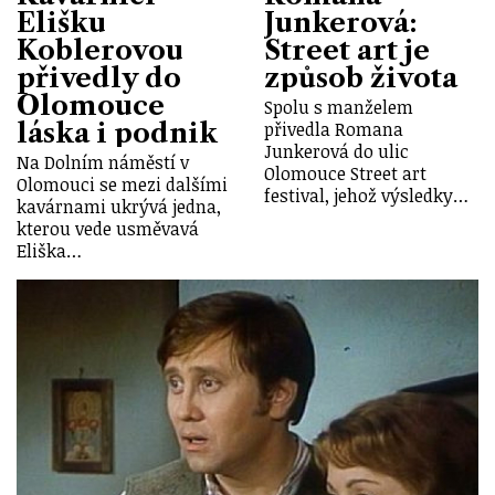
Elišku
Junkerová:
Koblerovou
Street art je
přivedly do
způsob života
Olomouce
Spolu s manželem
láska i podnik
přivedla Romana
Junkerová do ulic
Na Dolním náměstí v
Olomouce Street art
Olomouci se mezi dalšími
festival, jehož výsledky…
kavárnami ukrývá jedna,
kterou vede usměvavá
Eliška…