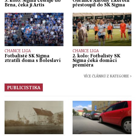
3. kolo: Sigma cestuje do
Obránce Antony Ekeroth
Brna, čeká ji Artis
přestoupil do SK Sigma
CHANCE LIGA
CHANCE LIGA
Fotbalisté SK Sigma
2. kolo: Fotbalisty SK
ztratili doma s Boleslaví
Sigma čeká domácí
premiéra
VÍCE ČLÁNKŮ Z KATEGORIE ›
PUBLICISTIKA