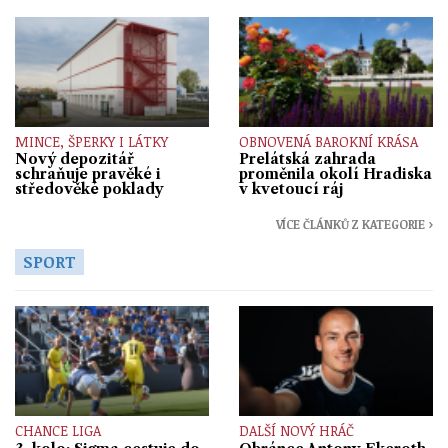
MINCE, ŠPERKY I LÁTKY
OBNOVENÁ BAROKNÍ KRÁSA
Nový depozitář
Prelátská zahrada
schraňuje pravěké i
proměnila okolí Hradiska
středověké poklady
v kvetoucí ráj
VÍCE ČLÁNKŮ Z KATEGORIE ›
SPORT
CHANCE LIGA
DALŠÍ NOVÝ HRÁČ