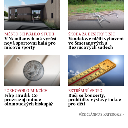
MĚSTO SCHVÁLILO STUDII
ŠKODA ZA DESÍTKY TISÍC
V Nemilanech má vyrůst
Vandalové ničili vybavení
nová sportovní hala pro
ve Smetanových a
míčové sporty
Bezručových sadech
ROZHOVOR O MINCÍCH
EXTRÉMNÍ VEDRO
Filip Hradil: Co
Ruší se koncerty,
prozrazují mince
prohlídky výstavy i akce
olomouckých biskupů?
pro děti
VÍCE ČLÁNKŮ Z KATEGORIE ›