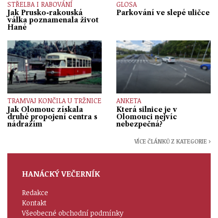
STŘELBA I RABOVÁNÍ
GLOSA
Jak Prusko-rakouská
Parkování ve slepé uličce
válka poznamenala život
Hané
TRAMVAJ KONČILA U TRŽNICE
ANKETA
Jak Olomouc získala
Která silnice je v
druhé propojení centra s
Olomouci nejvíc
nádražím
nebezpečná?
VÍCE ČLÁNKŮ Z KATEGORIE ›
HANÁCKÝ VEČERNÍK
Redakce
Kontakt
Všeobecné obchodní podmínky