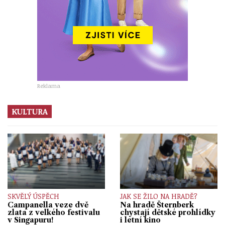
Reklama
KULTURA
SKVĚLÝ ÚSPĚCH
JAK SE ŽILO NA HRADĚ?
Campanella veze dvě
Na hradě Šternberk
zlata z velkého festivalu
chystají dětské prohlídky
v Singapuru!
i letní kino