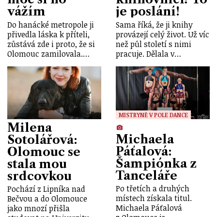
vážím
je poslání!
Do hanácké metropole ji
Sama říká, že ji knihy
přivedla láska k příteli,
provázejí celý život. Už víc
zůstává zde i proto, že si
než půl století s nimi
Olomouc zamilovala.…
pracuje. Dělala v…
MISTRYNĚ V POLE DANCE
Milena
Michaela
Sotolářová:
Páťalová:
Olomouc se
Šampiónka z
stala mou
Tanceláře
srdcovkou
Po třetích a druhých
Pochází z Lipníka nad
místech získala titul.
Bečvou a do Olomouce
Michaela Páťalová
jako mnozí přišla