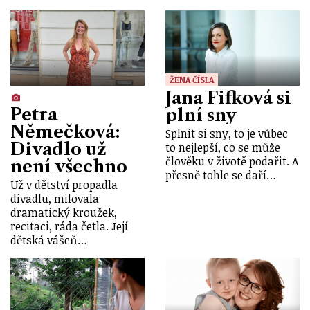
ŽENA ČÍSLA
Jana Fifková si
Petra
plní sny
Němečková:
Splnit si sny, to je vůbec
Divadlo už
to nejlepší, co se může
člověku v životě podařit. A
není všechno
přesně tohle se daří…
Už v dětství propadla
divadlu, milovala
dramatický kroužek,
recitaci, ráda četla. Její
dětská vášeň…