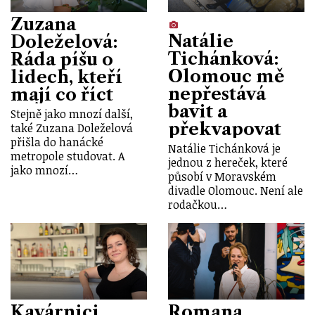
Zuzana
Natálie
Doleželová:
Tichánková:
Ráda píšu o
Olomouc mě
lidech, kteří
nepřestává
mají co říct
bavit a
Stejně jako mnozí další,
překvapovat
také Zuzana Doleželová
přišla do hanácké
Natálie Tichánková je
metropole studovat. A
jednou z hereček, které
jako mnozí…
působí v Moravském
divadle Olomouc. Není ale
rodačkou…
Kavárnici
Romana