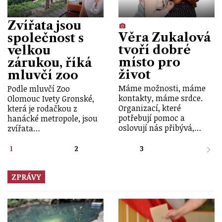
Zvířata jsou
Věra Zukalová
společnost s
tvoří dobré
velkou
místo pro
zárukou, říká
život
mluvčí zoo
Máme možnosti, máme
Podle mluvčí Zoo
kontakty, máme srdce.
Olomouc Ivety Gronské,
Organizací, které
která je rodačkou z
potřebují pomoc a
hanácké metropole, jsou
oslovují nás přibývá,…
zvířata…
1
2
3
ZPRÁVY