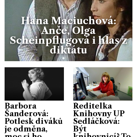
Hana Maciuchová:
Anče, Olga
Scheinpflugová i hlas z
diktátu
Barbora
Ředitelka
Šanderová:
Knihovny UP
Potlesk diváků
Sedláčková:
je odměna,
Být
moc si ho
knihovnicí? To