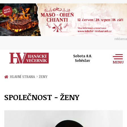
reklama
Sobota 8.8.
Soběslav
MENU
Zprávy
›
HLAVNÍ STRANA
ŽENY
Rozhovory
Olomouc
SPOLEČNOST - ŽENY
Kultura
Politika
Prostějov
Společnost
Hudba
Ekonomika
Přerov
Sport
Ženy