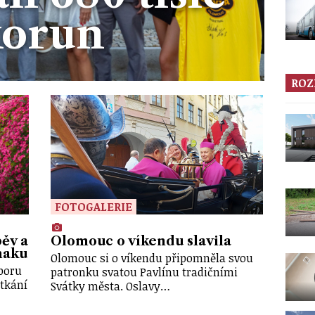
korun
ROZ
FOTOGALERIE
ěv a
Olomouc o víkendu slavila
maku
Olomouc si o víkendu připomněla svou
sboru
patronku svatou Pavlínu tradičními
etkání
Svátky města. Oslavy…