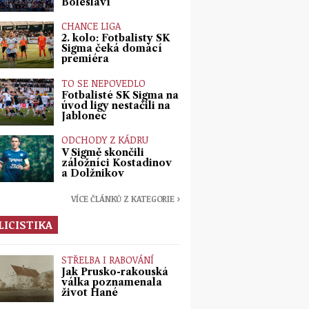
Boleslaví
CHANCE LIGA
2. kolo: Fotbalisty SK
Sigma čeká domácí
premiéra
TO SE NEPOVEDLO
Fotbalisté SK Sigma na
úvod ligy nestačili na
Jablonec
ODCHODY Z KÁDRU
V Sigmě skončili
záložníci Kostadinov
a Dolžnikov
VÍCE ČLÁNKŮ Z KATEGORIE ›
LICISTIKA
STŘELBA I RABOVÁNÍ
Jak Prusko-rakouská
válka poznamenala
život Hané