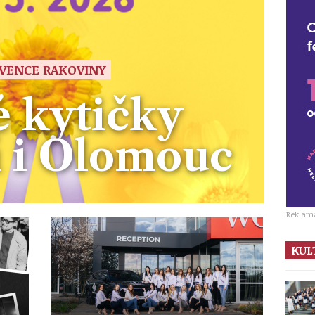
VENCE RAKOVINY
é kytičky
í i Olomouc
Reklam
KUL