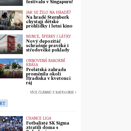
festivalu v Singapuru!
JAK SE ŽILO NA HRADĚ?
Na hradě Šternberk
chystají dětské
prohlídky i letní kino
MINCE, ŠPERKY I LÁTKY
Nový depozitář
schraňuje pravěké i
středověké poklady
OBNOVENÁ BAROKNÍ
KRÁSA
Prelátská zahrada
proměnila okolí
Hradiska v kvetoucí
ráj
VÍCE ČLÁNKŮ Z KATEGORIE ›
RT
CHANCE LIGA
Fotbalisté SK Sigma
ztratili doma s