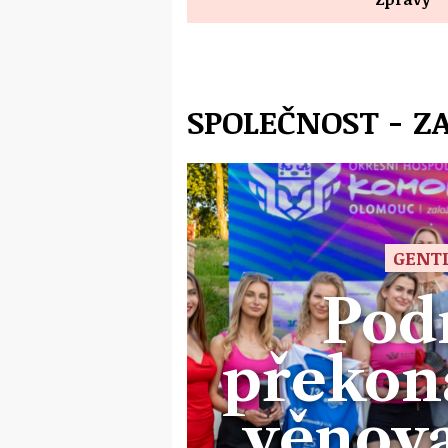
SPOLEČNOST - Z
GENTL
Pod
překona
věnoval