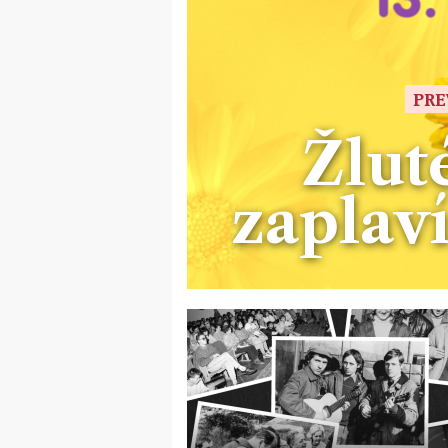
PRE
Žlut
zaplav