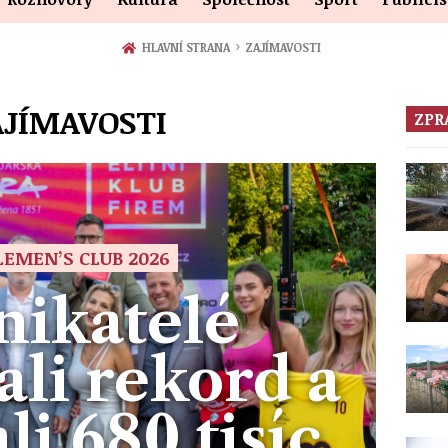
›
HLAVNÍ STRANA
ZAJÍMAVOSTI
AJÍMAVOSTI
ZPR
EMEN’S CLUB 2026
nikatelé
li rekord a
i 680 tisíc