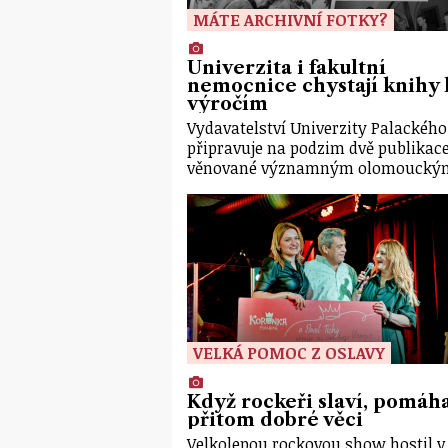
MÁTE ARCHIVNÍ FOTKY?
Univerzita i fakultní
nemocnice chystají knihy 
výročím
Vydavatelství Univerzity Palackého
připravuje na podzim dvě publikac
věnované významným olomouck
VELKÁ POMOC Z OSLAVY
Když rockeři slaví, pomáha
přitom dobré věci
Velkolepou rockovou show hostil v