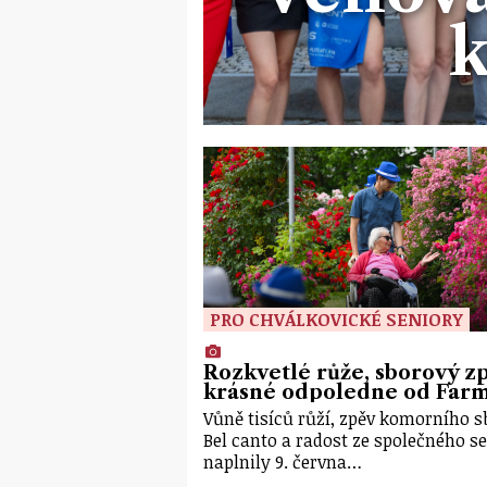
PRO CHVÁLKOVICKÉ SENIORY
Rozkvetlé růže, sborový zp
krásné odpoledne od Far
Vůně tisíců růží, zpěv komorního 
Bel canto a radost ze společného s
naplnily 9. června…