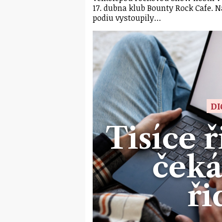
17. dubna klub Bounty Rock Cafe. N
podiu vystoupily…
DI
Tisíce ř
ček
ři