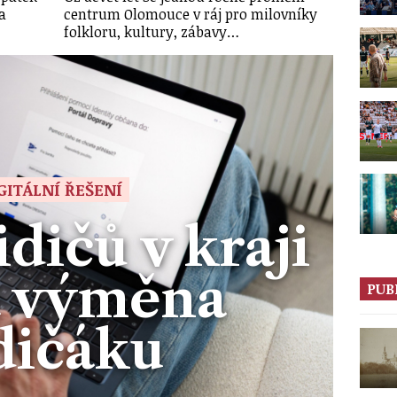
a
centrum Olomouce v ráj pro milovníky
folkloru, kultury, zábavy…
GITÁLNÍ ŘEŠENÍ
idičů v kraji
á výměna
PUB
dičáku