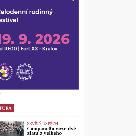
a
TURA
SKVĚLÝ ÚSPĚCH
Campanella veze dvě
zlata z velkého