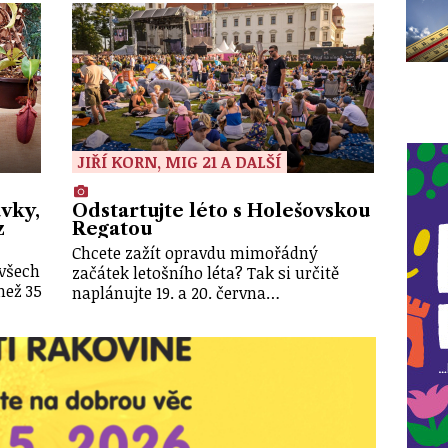
JIŘÍ KORN, MIG 21 A DALŠÍ
vky,
Odstartujte léto s Holešovskou
z
Regatou
Chcete zažít opravdu mimořádný
 všech
začátek letošního léta? Tak si určitě
než 35
naplánujte 19. a 20. června…