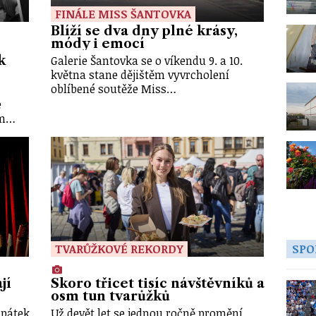
FINÁLE MISS ŠANTOVKA
Blíží se dva dny plné krásy,
módy i emocí
Galerie Šantovka se o víkendu 9. a 10.
k
května stane dějištěm vyvrcholení
oblíbené soutěže Miss…
e
ým…
SPO
TVARŮŽKOVÉ REKORDY
jí
Skoro třicet tisíc návštěvníků a
osm tun tvarůžků
 pátek
Už devět let se jednou ročně promění