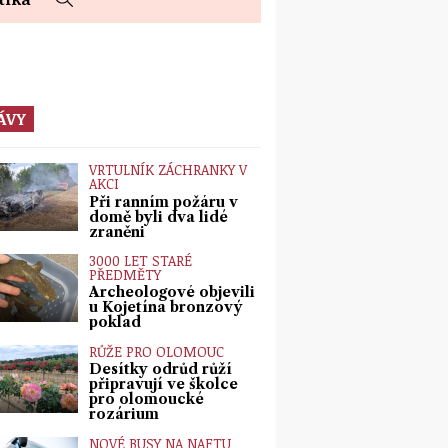
ÁVY
VRTULNÍK ZÁCHRANKY V
AKCI
Při ranním požáru v
domě byli dva lidé
zraněni
3000 LET STARÉ
PŘEDMĚTY
Archeologové objevili
u Kojetína bronzový
poklad
RŮŽE PRO OLOMOUC
Desítky odrůd růží
připravují ve školce
pro olomoucké
rozárium
NOVÉ BUSY NA NAFTU