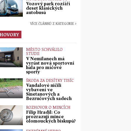
Vozový park rozšíří
deset klasických
autobusů
VÍCE ČLÁNKŮ Z KATEGORIE ›
HOVORY
MĚSTO SCHVÁLILO
STUDII
V Nemilanech má
vyrůst nová sportovní
hala pro míčové
sporty
ŠKODA ZA DESÍTKY TISÍC
Vandalové ničili
vybavení ve
Smetanových a
Bezručových sadech
ROZHOVOR O MINCÍCH
Filip Hradil: Co
prozrazují mince
olomouckých biskupů?