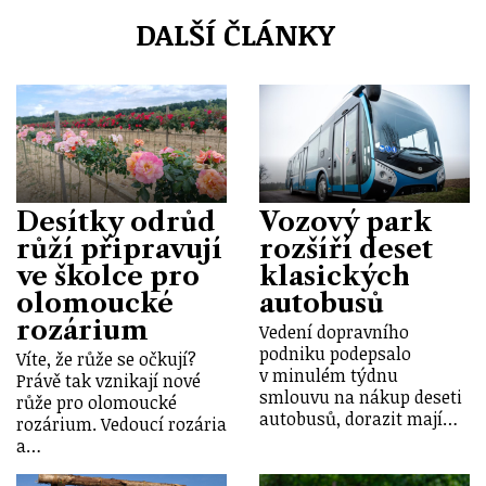
DALŠÍ ČLÁNKY
Desítky odrůd
Vozový park
růží připravují
rozšíří deset
ve školce pro
klasických
olomoucké
autobusů
rozárium
Vedení dopravního
podniku podepsalo
Víte, že růže se očkují?
v minulém týdnu
Právě tak vznikají nové
smlouvu na nákup deseti
růže pro olomoucké
autobusů, dorazit mají…
rozárium. Vedoucí rozária
a…