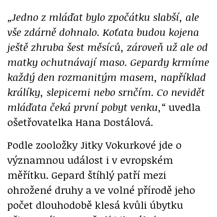
„Jedno z mláďat bylo zpočátku slabší, ale
vše zdárně dohnalo. Koťata budou kojena
ještě zhruba šest měsíců, zároveň už ale od
matky ochutnávají maso. Gepardy krmíme
každý den rozmanitým masem, například
králíky, slepicemi nebo srnčím. Co nevidět
mláďata čeká první pobyt venku,“
uvedla
ošetřovatelka Hana Dostálová.
Podle zooložky Jitky Vokurkové jde o
významnou událost i v evropském
měřítku. Gepard štíhlý patří mezi
ohrožené druhy a ve volné přírodě jeho
počet dlouhodobě klesá kvůli úbytku