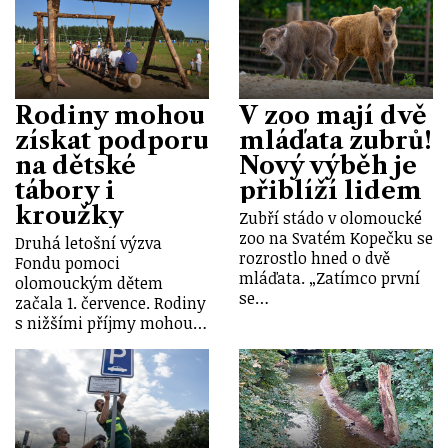
Rodiny mohou
V zoo mají dvě
získat podporu
mláďata zubrů!
na dětské
Nový výběh je
tábory i
přiblíží lidem
kroužky
Zubří stádo v olomoucké
zoo na Svatém Kopečku se
Druhá letošní výzva
rozrostlo hned o dvě
Fondu pomoci
mláďata. „Zatímco první
olomouckým dětem
se…
začala 1. července. Rodiny
s nižšími příjmy mohou…