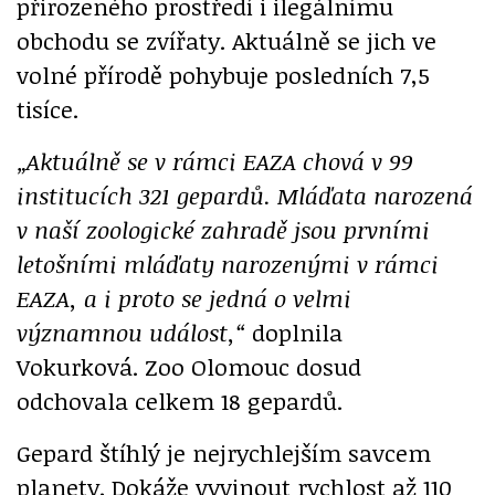
přirozeného prostředí i ilegálnímu
obchodu se zvířaty. Aktuálně se jich ve
volné přírodě pohybuje posledních 7,5
tisíce.
„Aktuálně se v rámci EAZA chová v 99
institucích 321 gepardů. Mláďata narozená
v naší zoologické zahradě jsou prvními
letošními mláďaty narozenými v rámci
EAZA, a i proto se jedná o velmi
významnou událost,“
doplnila
Vokurková. Zoo Olomouc dosud
odchovala celkem 18 gepardů.
Gepard štíhlý je nejrychlejším savcem
planety. Dokáže vyvinout rychlost až 110