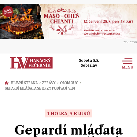
reklama
Sobota 8.8.
Soběslav
MENU
Zprávy
›
›
›
HLAVNÍ STRANA
ZPRÁVY
OLOMOUC
GEPARDÍ MLÁĎATA SE BRZY PODÍVAJÍ VEN
Rozhovory
Olomouc
Kultura
Politika
Prostějov
1 HOLKA, 5 KLUKŮ
Společnost
Hudba
Ekonomika
Gepardí mláďata
Přerov
Sport
Ženy