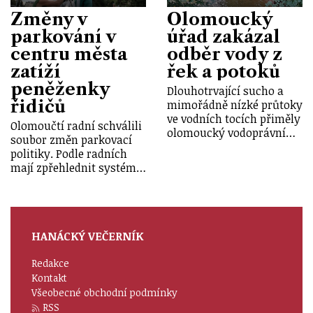
Změny v
Olomoucký
parkování v
úřad zakázal
centru města
odběr vody z
zatíží
řek a potoků
peněženky
Dlouhotrvající sucho a
řidičů
mimořádně nízké průtoky
ve vodních tocích přiměly
Olomoučtí radní schválili
olomoucký vodoprávní…
soubor změn parkovací
politiky. Podle radních
mají zpřehlednit systém…
HANÁCKÝ VEČERNÍK
Redakce
Kontakt
Všeobecné obchodní podmínky
RSS