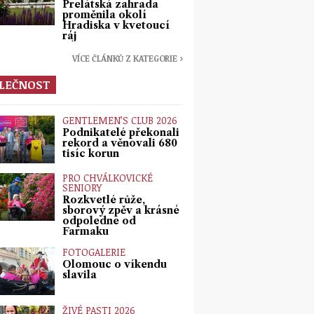
Prelátská zahrada
proměnila okolí
Hradiska v kvetoucí
ráj
VÍCE ČLÁNKŮ Z KATEGORIE ›
LEČNOST
GENTLEMEN’S CLUB 2026
Podnikatelé překonali
rekord a věnovali 680
tisíc korun
PRO CHVÁLKOVICKÉ
SENIORY
Rozkvetlé růže,
sborový zpěv a krásné
odpoledne od
Farmaku
FOTOGALERIE
Olomouc o víkendu
slavila
ŽIVÉ PASTI 2026