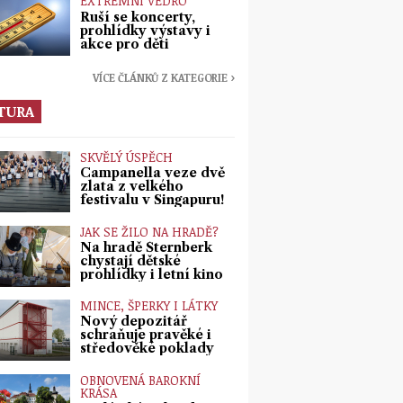
EXTRÉMNÍ VEDRO
Ruší se koncerty,
prohlídky výstavy i
akce pro děti
VÍCE ČLÁNKŮ Z KATEGORIE ›
TURA
SKVĚLÝ ÚSPĚCH
Campanella veze dvě
zlata z velkého
festivalu v Singapuru!
JAK SE ŽILO NA HRADĚ?
Na hradě Šternberk
chystají dětské
prohlídky i letní kino
MINCE, ŠPERKY I LÁTKY
Nový depozitář
schraňuje pravěké i
středověké poklady
OBNOVENÁ BAROKNÍ
KRÁSA