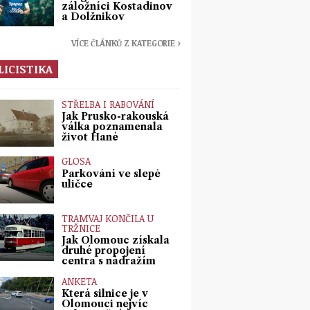
záložníci Kostadinov
a Dolžnikov
VÍCE ČLÁNKŮ Z KATEGORIE ›
LICISTIKA
STŘELBA I RABOVÁNÍ
Jak Prusko-rakouská
válka poznamenala
život Hané
GLOSA
Parkování ve slepé
uličce
TRAMVAJ KONČILA U
TRŽNICE
Jak Olomouc získala
druhé propojení
centra s nádražím
ANKETA
Která silnice je v
Olomouci nejvíc