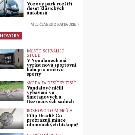
Vozový park rozšíří
deset klasických
autobusů
VÍCE ČLÁNKŮ Z KATEGORIE ›
HOVORY
MĚSTO SCHVÁLILO
STUDII
V Nemilanech má
vyrůst nová sportovní
hala pro míčové
sporty
ŠKODA ZA DESÍTKY TISÍC
Vandalové ničili
vybavení ve
Smetanových a
Bezručových sadech
ROZHOVOR O MINCÍCH
Filip Hradil: Co
prozrazují mince
olomouckých biskupů?