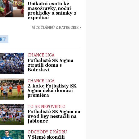
Unikátní exotické
masožravky, noční
prohlídky a snímky z
expedice
VÍCE ČLÁNKŮ Z KATEGORIE ›
RT
CHANCE LIGA
Fotbalisté SK Sigma
ztratili doma s
Boleslaví
CHANCE LIGA
2. kolo: Fotbalisty SK
Sigma čeká domácí
premiéra
TO SE NEPOVEDLO
Fotbalisté SK Sigma na
úvod ligy nestačili na
Jablonec
ODCHODY Z KÁDRU
V Sigmě skončili