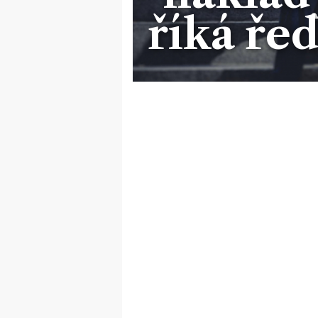
říká ře