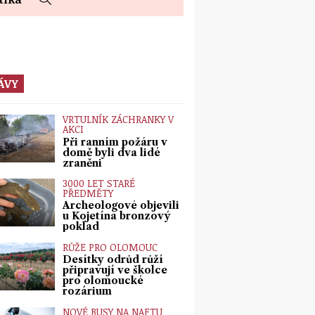
ÁVY
VRTULNÍK ZÁCHRANKY V
AKCI
Při ranním požáru v
domě byli dva lidé
zraněni
3000 LET STARÉ
PŘEDMĚTY
Archeologové objevili
u Kojetína bronzový
poklad
RŮŽE PRO OLOMOUC
Desítky odrůd růží
připravují ve školce
pro olomoucké
rozárium
NOVÉ BUSY NA NAFTU