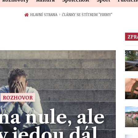
›
HLAVNÍ STRANA
ČLÁNKY SE ŠTÍTKEM "FIRMY"
ZPR
ROZHOVOR
na nule, ale
 jedou dál,