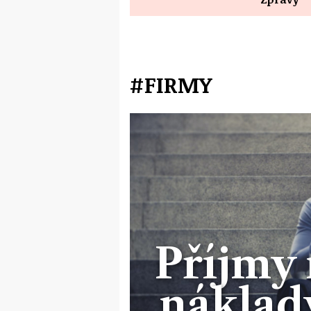
#FIRMY
Příjmy 
náklady