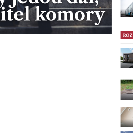
ditel komory
ROZ