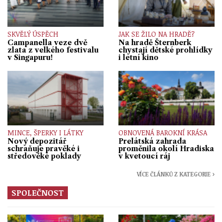
SKVĚLÝ ÚSPĚCH
JAK SE ŽILO NA HRADĚ?
Campanella veze dvě
Na hradě Šternberk
zlata z velkého festivalu
chystají dětské prohlídky
v Singapuru!
i letní kino
MINCE, ŠPERKY I LÁTKY
OBNOVENÁ BAROKNÍ KRÁSA
Nový depozitář
Prelátská zahrada
schraňuje pravěké i
proměnila okolí Hradiska
středověké poklady
v kvetoucí ráj
VÍCE ČLÁNKŮ Z KATEGORIE ›
SPOLEČNOST