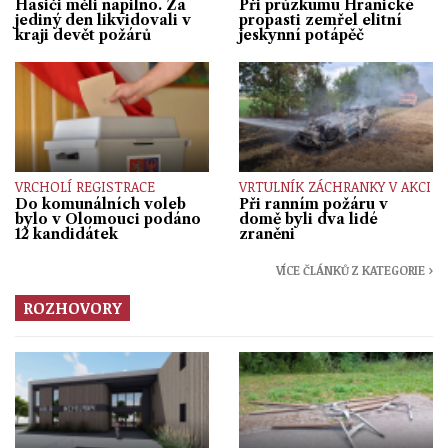
Hasiči měli napilno. Za
Při průzkumu Hranické
jediný den likvidovali v
propasti zemřel elitní
kraji devět požárů
jeskynní potápěč
VRCHOLÍ REGISTRACE
VRTULNÍK ZÁCHRANKY V AKCI
Do komunálních voleb
Při ranním požáru v
bylo v Olomouci podáno
domě byli dva lidé
12 kandidátek
zraněni
VÍCE ČLÁNKŮ Z KATEGORIE ›
ROZHOVORY