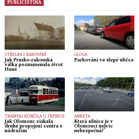
PUBLICISTIKA
STŘELBA I RABOVÁNÍ
GLOSA
Jak Prusko-rakouská
Parkování ve slepé uličce
válka poznamenala život
Hané
TRAMVAJ KONČILA U TRŽNICE
ANKETA
Jak Olomouc získala
Která silnice je v
druhé propojení centra s
Olomouci nejvíc
nádražím
nebezpečná?