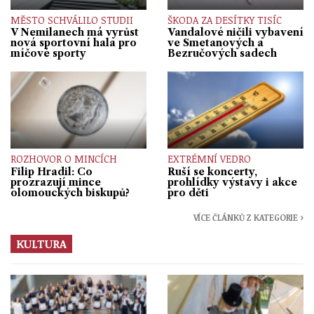
MĚSTO SCHVÁLILO STUDII
ŠKODA ZA DESÍTKY TISÍC
V Nemilanech má vyrůst
Vandalové ničili vybavení
nová sportovní hala pro
ve Smetanových a
míčové sporty
Bezručových sadech
ROZHOVOR O MINCÍCH
EXTRÉMNÍ VEDRO
Filip Hradil: Co
Ruší se koncerty,
prozrazují mince
prohlídky výstavy i akce
olomouckých biskupů?
pro děti
VÍCE ČLÁNKŮ Z KATEGORIE ›
KULTURA