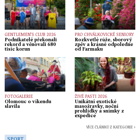
GENTLEMEN’S CLUB 2026
PRO CHVÁLKOVICKÉ SENIORY
Podnikatelé překonali
Rozkvetlé růže, sborový
rekord a věnovali 680
zpěv a krásné odpoledne
tisíc korun
od Farmaku
FOTOGALERIE
ŽIVÉ PASTI 2026
Olomouc o víkendu
Unikátní exotické
slavila
masožravky, noční
prohlídky a snímky z
expedice
VÍCE ČLÁNKŮ Z KATEGORIE ›
SPORT