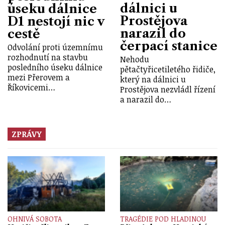
dálnici u
úseku dálnice
Prostějova
D1 nestojí nic v
narazil do
cestě
čerpací stanice
Odvolání proti územnímu
rozhodnutí na stavbu
Nehodu
posledního úseku dálnice
pětačtyřicetiletého řidiče,
mezi Přerovem a
který na dálnici u
Říkovicemi…
Prostějova nezvládl řízení
a narazil do…
ZPRÁVY
OHNIVÁ SOBOTA
TRAGÉDIE POD HLADINOU