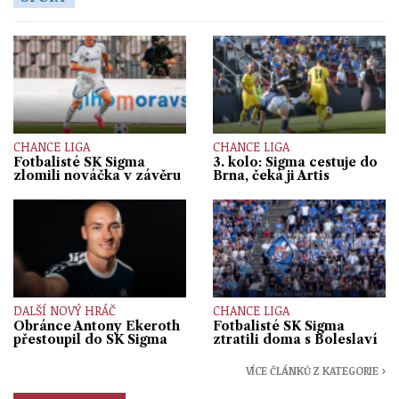
CHANCE LIGA
CHANCE LIGA
Fotbalisté SK Sigma
3. kolo: Sigma cestuje do
zlomili nováčka v závěru
Brna, čeká ji Artis
DALŠÍ NOVÝ HRÁČ
CHANCE LIGA
Obránce Antony Ekeroth
Fotbalisté SK Sigma
přestoupil do SK Sigma
ztratili doma s Boleslaví
VÍCE ČLÁNKŮ Z KATEGORIE ›