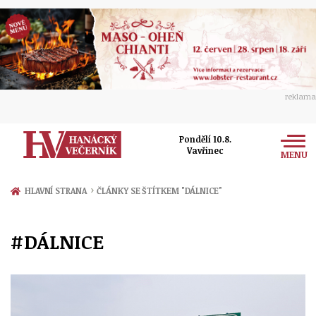
reklama
Pondělí 10.8.
Vavřinec
MENU
Zprávy
›
HLAVNÍ STRANA
ČLÁNKY SE ŠTÍTKEM "DÁLNICE"
Rozhovory
Olomouc
#DÁLNICE
Kultura
Politika
Prostějov
Společnost
Hudba
Ekonomika
Přerov
Sport
Ženy