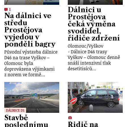
Dálnici u
1
Na dálnici ve
Prostějova
středu
čeká výměna
Prostějova
svodidel,
vyjedou v
řidiče zdržení
pondělí bagry
Olomouc/Vyškov
- Dálnice D46 trasy
Původní výstavba dálnice
Vyškov – Olomouc denně
D46 na trase Vyškov –
snáší intenzivní tlak
Olomouc byla
desetitisíců…
doprovázena výjimkami
z norem ve formě…
DÁLNICE D1
Stavbě
Řidič na
poslednímu