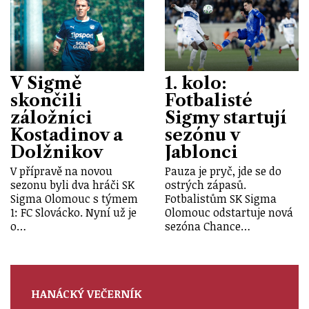
V Sigmě
1. kolo:
skončili
Fotbalisté
záložníci
Sigmy startují
Kostadinov a
sezónu v
Dolžnikov
Jablonci
V přípravě na novou
Pauza je pryč, jde se do
sezonu byli dva hráči SK
ostrých zápasů.
Sigma Olomouc s týmem
Fotbalistům SK Sigma
1: FC Slovácko. Nyní už je
Olomouc odstartuje nová
o…
sezóna Chance…
HANÁCKÝ VEČERNÍK