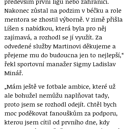
především první ligu nebo zahraničí.
Nakonec zůstal na podzim v béčku a role
mentora se zhostil výborně. V zimě přišla
Líšen s nabídkou, která byla pro něj
zajímavá, a rozhodl se jí využít. Za
odvedené služby Martinovi děkujeme a
přejeme mu do budoucna jen to nejlepší,“
řekl sportovní manažer Sigmy Ladislav
Minář.
„Mám ještě ve fotbale ambice, které už
ale bohužel nemůžu naplňovat tady,
proto jsem se rozhodl odejít. Chtěl bych
moc poděkovat fanouškům za podporu,
kterou jsem cítil od prvního dne, kdy