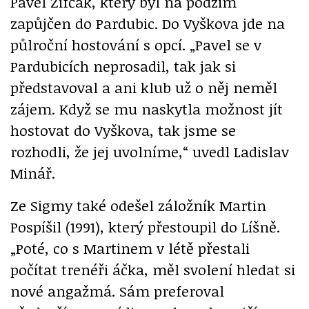
Pavel Zifčák, který byl na podzim
zapůjčen do Pardubic. Do Vyškova jde na
půlroční hostování s opcí. „Pavel se v
Pardubicích neprosadil, tak jak si
představoval a ani klub už o něj neměl
zájem. Když se mu naskytla možnost jít
hostovat do Vyškova, tak jsme se
rozhodli, že jej uvolníme,“ uvedl Ladislav
Minář.
Ze Sigmy také odešel záložník Martin
Pospíšil (1991), který přestoupil do Líšně.
„Poté, co s Martinem v létě přestali
počítat trenéři áčka, měl svolení hledat si
nové angažmá. Sám preferoval