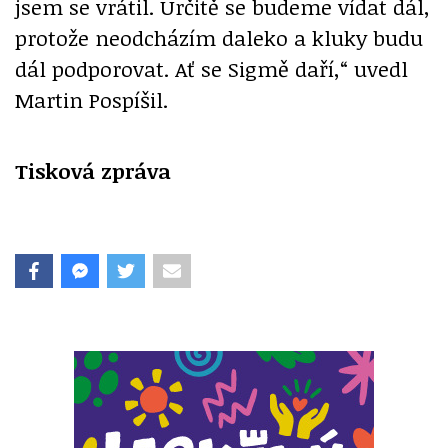
jsem se vrátil. Určitě se budeme vídat dál,
protože neodcházím daleko a kluky budu
dál podporovat. Ať se Sigmě daří,“ uvedl
Martin Pospíšil.
Tisková zpráva