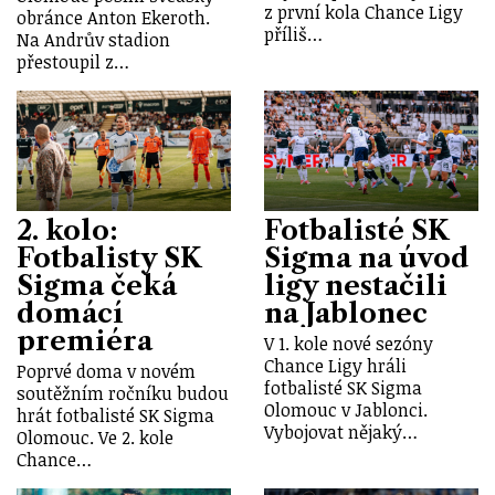
z první kola Chance Ligy
obránce Anton Ekeroth.
příliš…
Na Andrův stadion
přestoupil z…
2. kolo:
Fotbalisté SK
Fotbalisty SK
Sigma na úvod
Sigma čeká
ligy nestačili
domácí
na Jablonec
premiéra
V 1. kole nové sezóny
Chance Ligy hráli
Poprvé doma v novém
fotbalisté SK Sigma
soutěžním ročníku budou
Olomouc v Jablonci.
hrát fotbalisté SK Sigma
Vybojovat nějaký…
Olomouc. Ve 2. kole
Chance…