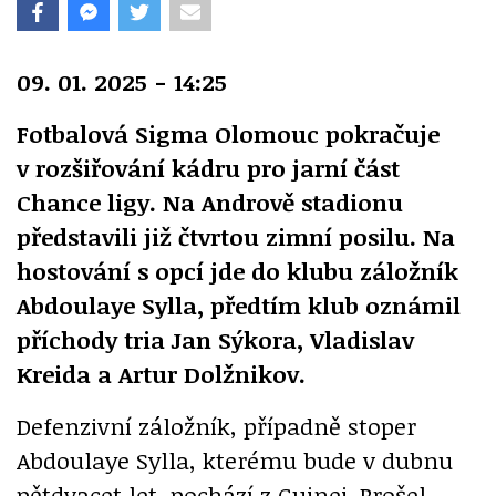
09. 01. 2025 - 14:25
Fotbalová Sigma Olomouc pokračuje
v rozšiřování kádru pro jarní část
Chance ligy. Na Andrově stadionu
představili již čtvrtou zimní posilu. Na
hostování s opcí jde do klubu záložník
Abdoulaye Sylla, předtím klub oznámil
příchody tria Jan Sýkora, Vladislav
Kreida a Artur Dolžnikov.
Defenzivní záložník, případně stoper
Abdoulaye Sylla, kterému bude v dubnu
pětdvacet let, pochází z Guinei. Prošel