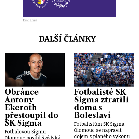
Reklama
DALŠÍ ČLÁNKY
Obránce
Fotbalisté SK
Antony
Sigma ztratili
Ekeroth
doma s
přestoupil do
Boleslaví
SK Sigma
Fotbalistům SK Sigma
Olomouc se napravit
Fotbalovou Sigmu
dojem z planého výkonu
Olomouc posílil švédský