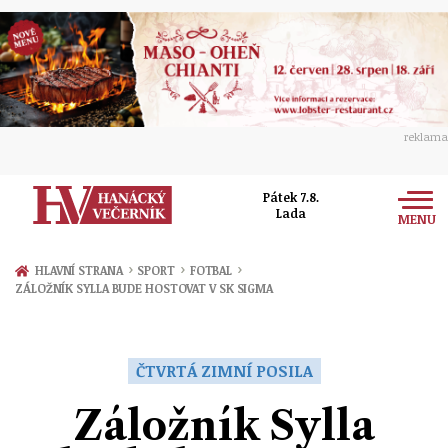
reklama
Pátek 7.8.
Lada
MENU
Zprávy
›
›
›
HLAVNÍ STRANA
SPORT
FOTBAL
ZÁLOŽNÍK SYLLA BUDE HOSTOVAT V SK SIGMA
Rozhovory
Olomouc
Kultura
Politika
Prostějov
ČTVRTÁ ZIMNÍ POSILA
Společnost
Hudba
Ekonomika
Záložník Sylla
Přerov
Sport
Ženy