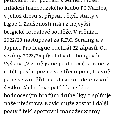
mládeží francouzského klubu FC Nantes,
v jehož dresu si připsal i čtyři starty v
Ligue 1. Zkušenosti má i z nejvyšší
belgické fotbalové soutěže. V ročníku
2022/23 nastupoval za R.F.C. Seraing a v
Jupiler Pro League odehrál 22 zápasů. Od
sezóny 2023/24 působil v druholigovém
Vyškov. „V zimě jsme po dohodě s trenéry
chtěli posílit pozice ve středu pole, hlavně
jsme se zaměřili na klasickou defenzivní
šestku. Abdoulaye patřil k nejlépe
hodnoceným hráčům druhé ligy a splňuje
naše představy. Navíc může zastat i další
posty,“ řekl sportovní manažer Sigmy