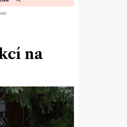
UCKU
kcí na