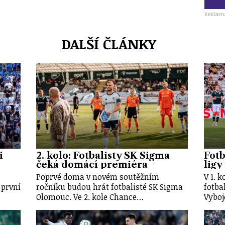
Reklam
DALŠÍ ČLÁNKY
i
2. kolo: Fotbalisty SK Sigma
Fotb
čeká domácí premiéra
ligy
Poprvé doma v novém soutěžním
V 1. 
 první
ročníku budou hrát fotbalisté SK Sigma
fotba
Olomouc. Ve 2. kole Chance…
Vyboj