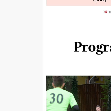
H
Progr