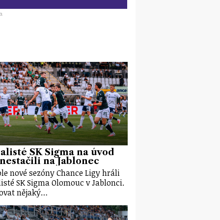
a
alisté SK Sigma na úvod
 nestačili na Jablonec
kole nové sezóny Chance Ligy hráli
listé SK Sigma Olomouc v Jablonci.
ovat nějaký…