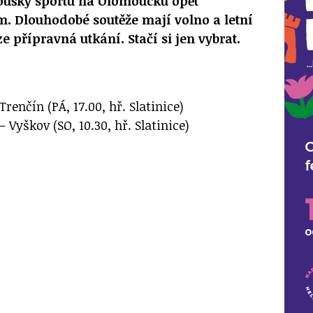
oušky sportu na Olomoucku opět
. Dlouhodobé soutěže mají volno a letní
e přípravná utkání. Stačí si jen vybrat.
enčín (PÁ, 17.00, hř. Slatinice)
Vyškov (SO, 10.30, hř. Slatinice)