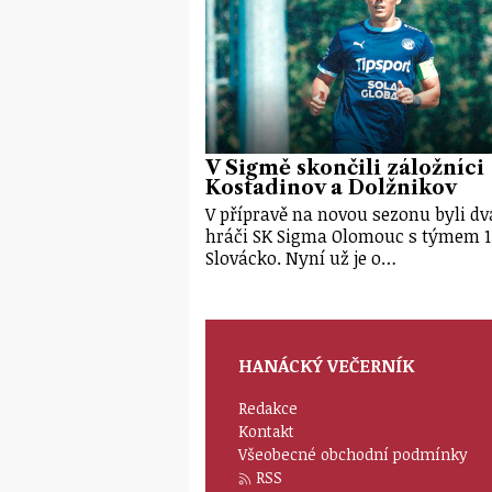
V Sigmě skončili záložníci
Kostadinov a Dolžnikov
V přípravě na novou sezonu byli dv
hráči SK Sigma Olomouc s týmem 1
Slovácko. Nyní už je o…
HANÁCKÝ VEČERNÍK
Redakce
Kontakt
Všeobecné obchodní podmínky
RSS