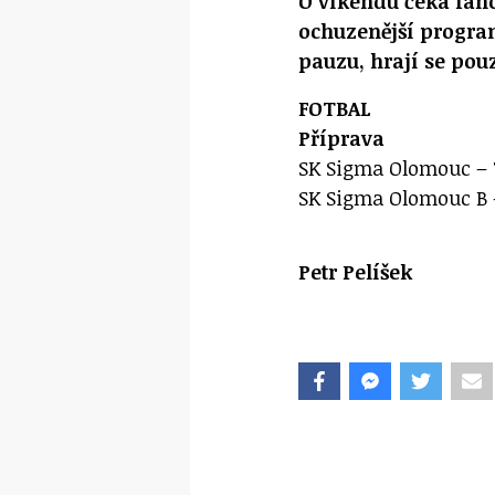
O víkendu čeká fan
ochuzenější program
pauzu, hrají se pouz
FOTBAL
Příprava
SK Sigma Olomouc – Tr
SK Sigma Olomouc B – 
Petr Pelíšek