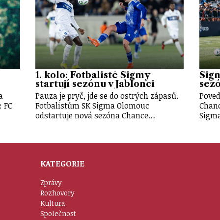
1. kolo: Fotbalisté Sigmy
Sigm
startují sezónu v Jablonci
sezó
a
Pauza je pryč, jde se do ostrých zápasů.
Poved
: FC
Fotbalistům SK Sigma Olomouc
Chanc
odstartuje nová sezóna Chance…
Sigma
KATEGORIE
Zprávy
Rozhovory
Kultura
Společnost