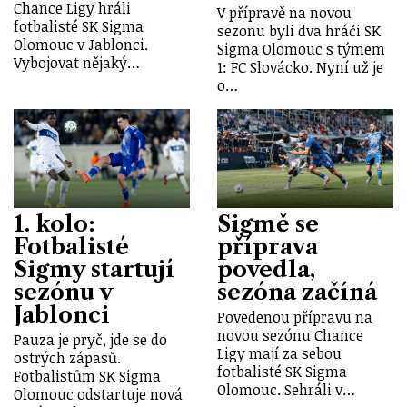
Chance Ligy hráli
V přípravě na novou
fotbalisté SK Sigma
sezonu byli dva hráči SK
Olomouc v Jablonci.
Sigma Olomouc s týmem
Vybojovat nějaký…
1: FC Slovácko. Nyní už je
o…
1. kolo:
Sigmě se
Fotbalisté
příprava
Sigmy startují
povedla,
sezónu v
sezóna začíná
Jablonci
Povedenou přípravu na
novou sezónu Chance
Pauza je pryč, jde se do
Ligy mají za sebou
ostrých zápasů.
fotbalisté SK Sigma
Fotbalistům SK Sigma
Olomouc. Sehráli v…
Olomouc odstartuje nová