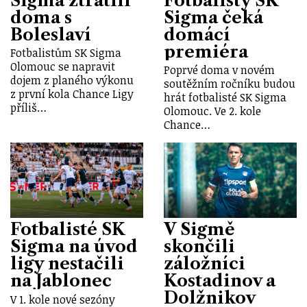
Sigma ztratili
Fotbalisty SK
doma s
Sigma čeká
Boleslaví
domácí
premiéra
Fotbalistům SK Sigma
Olomouc se napravit
Poprvé doma v novém
dojem z planého výkonu
soutěžním ročníku budou
z první kola Chance Ligy
hrát fotbalisté SK Sigma
příliš…
Olomouc. Ve 2. kole
Chance…
Fotbalisté SK
V Sigmě
Sigma na úvod
skončili
ligy nestačili
záložníci
na Jablonec
Kostadinov a
Dolžnikov
V 1. kole nové sezóny