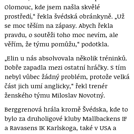
Olomouc, kde jsem našla skvělé
prostředí,“ řekla švédská obránkyně. „Už
se moc těším na zápasy. Abych řekla
pravdu, o soutěži toho moc nevím, ale
věřím, že týmu pomůžu,“ podotkla.
„Elin u nás absolvovala několik tréninků.
Dobře zapadla mezi ostatní hráčky. S tím
nebyl vůbec žádný problém, protože velká
část jich umí anglicky,“ řekl trenér
ženského týmu Miloslav Novotný.
Berggrenová hrála kromě Švédska, kde to
bylo za druholigové kluby Mallbackens IF
a Ravasens IK Karlskoga, také v USA a