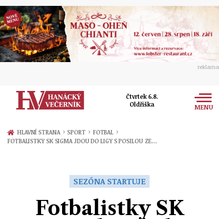
reklama
Čtvrtek 6.8.
Oldřiška
MENU
Zprávy
›
›
›
HLAVNÍ STRANA
SPORT
FOTBAL
FOTBALISTKY SK SIGMA JDOU DO LIGY S POSILOU ZE…
Rozhovory
Olomouc
Kultura
Politika
Prostějov
SEZÓNA STARTUJE
Společnost
Hudba
Ekonomika
Fotbalistky SK
Přerov
Sport
Ženy