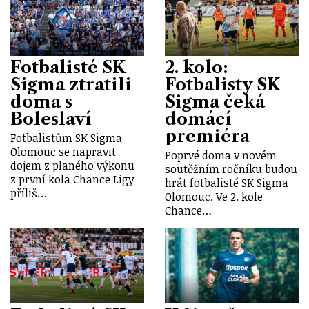
Fotbalisté SK
2. kolo:
Sigma ztratili
Fotbalisty SK
doma s
Sigma čeká
Boleslaví
domácí
premiéra
Fotbalistům SK Sigma
Olomouc se napravit
Poprvé doma v novém
dojem z planého výkonu
soutěžním ročníku budou
z první kola Chance Ligy
hrát fotbalisté SK Sigma
příliš…
Olomouc. Ve 2. kole
Chance…