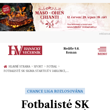
reklama
Neděle 9.8.
Roman
MENU
Zprávy
›
›
›
HLAVNÍ STRANA
SPORT
FOTBAL
FOTBALISTÉ SK SIGMA STARTUJÍ V JABLONCI,…
Rozhovory
Olomouc
Kultura
Politika
Prostějov
CHANCE LIGA ROZLOSOVÁNA
Společnost
Hudba
Ekonomika
Fotbalisté SK
Přerov
Sport
Ženy