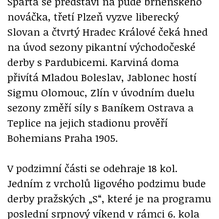
Sparta se představí na půdě brněnského
nováčka, třetí Plzeň vyzve liberecký
Slovan a čtvrtý Hradec Králové čeká hned
na úvod sezony pikantní východočeské
derby s Pardubicemi. Karviná doma
přivítá Mladou Boleslav, Jablonec hostí
Sigmu Olomouc, Zlín v úvodním duelu
sezony změří síly s Baníkem Ostrava a
Teplice na jejich stadionu prověří
Bohemians Praha 1905.
V podzimní části se odehraje 18 kol.
Jedním z vrcholů ligového podzimu bude
derby pražských „S“, které je na programu
poslední srpnový víkend v rámci 6. kola