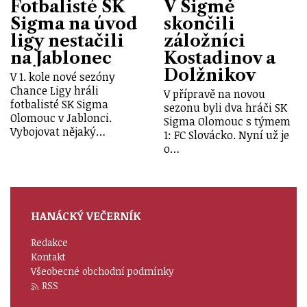
Fotbalisté SK
V Sigmě
Sigma na úvod
skončili
ligy nestačili
záložníci
na Jablonec
Kostadinov a
Dolžnikov
V 1. kole nové sezóny
Chance Ligy hráli
V přípravě na novou
fotbalisté SK Sigma
sezonu byli dva hráči SK
Olomouc v Jablonci.
Sigma Olomouc s týmem
Vybojovat nějaký…
1: FC Slovácko. Nyní už je
o…
HANÁCKÝ VEČERNÍK
Redakce
Kontakt
Všeobecné obchodní podmínky
RSS