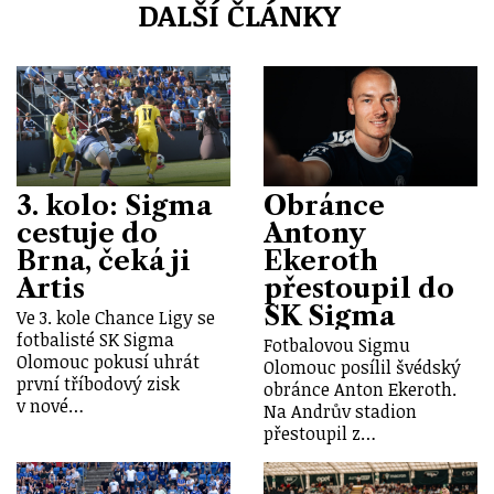
DALŠÍ ČLÁNKY
3. kolo: Sigma
Obránce
cestuje do
Antony
Brna, čeká ji
Ekeroth
Artis
přestoupil do
SK Sigma
Ve 3. kole Chance Ligy se
fotbalisté SK Sigma
Fotbalovou Sigmu
Olomouc pokusí uhrát
Olomouc posílil švédský
první tříbodový zisk
obránce Anton Ekeroth.
v nové…
Na Andrův stadion
přestoupil z…