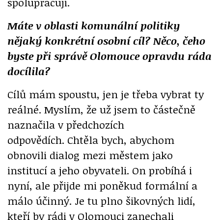
spolupracují.
Máte v oblasti komunální politiky
nějaký konkrétní osobní cíl? Něco, čeho
byste při správě Olomouce opravdu ráda
docílila?
Cílů mám spoustu, jen je třeba vybrat ty
reálné. Myslím, že už jsem to částečně
naznačila v předchozích
odpovědích. Chtěla bych, abychom
obnovili dialog mezi městem jako
institucí a jeho obyvateli. On probíhá i
nyní, ale přijde mi poněkud formální a
málo účinný. Je tu plno šikovných lidí,
kteří by rádi v Olomouci zanechali