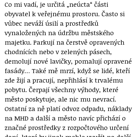
Co mi vadí, je určitá „neúcta“ části
obyvatel k veřejnému prostoru. Často si
vůbec neváží úsilí a prostředků
vynaložených na údržbu městského
majetku. Parkují na čerstvě opravených
chodnících nebo v zelených pásech,
demolují nové lavičky, pomalují opravené
fasády… Také mě mrzí, když se lidé, kteří
zde žijí a pracují, nepřihlásí k trvalému
pobytu. Čerpají všechny výhody, které
město poskytuje, ale nic mu nevrací.
Ostatní za ně platí odvoz odpadu, náklady
na MHD a další a město navíc přichází o
značné prostředky z rozpočtového určení
daní, které by jinak mohlo využít na další