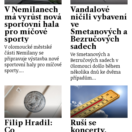
V Nemilanech
Vandalové
má vyrůst nová
ničili vybavení
sportovní hala
ve
pro míčové
Smetanových a
sporty
Bezručových
sadech
V olomoucké městské
části Nemilany se
Ve Smetanových a
připravuje výstavba nové
Bezručových sadech v
sportovní haly pro míčové
Olomouci došlo během
sporty.…
několika dnů ke dvěma
případům…
Filip Hradil:
Ruší se
Co
koncerty,