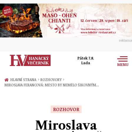
reklama
Pátek 7.8.
Lada
MENU
Zprávy
›
›
HLAVNÍ STRANA
ROZHOVORY
MIROSLAVA FERANCOVÁ: MĚSTO BY NEMĚLO ŠIKOVNÝM…
Rozhovory
Olomouc
Kultura
Politika
Prostějov
ROZHOVOR
Společnost
Hudba
Ekonomika
Miroslava
Přerov
Sport
Ženy