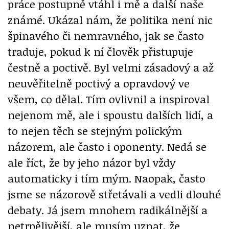
práce postupně vtáhl i mě a další naše
známé. Ukázal nám, že politika není nic
špinavého či nemravného, jak se často
traduje, pokud k ní člověk přistupuje
čestně a poctivě. Byl velmi zásadový a až
neuvěřitelně poctivý a opravdový ve
všem, co dělal. Tím ovlivnil a inspiroval
nejenom mě, ale i spoustu dalších lidí, a
to nejen těch se stejným polickým
názorem, ale často i oponenty. Nedá se
ale říct, že by jeho názor byl vždy
automaticky i tím mým. Naopak, často
jsme se názorově střetávali a vedli dlouhé
debaty. Já jsem mnohem radikálnější a
netrpělivější, ale musím uznat, že