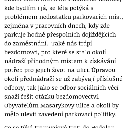
kde bydlím i já, se léta potýká s
problémem nedostatku parkovacích míst,
zejména v pracovních dnech, kdy zde
parkuje hodně přespolních dojíždějících
do zaměstnání. Také nás trápí
bezdomovci, pro které se stalo okolí
nádraží příhodným místem k získávání
potřeb pro jejich život na ulici. Úpravou
okolí přednádraží se už zabývají příslušné
odbory, tak jako se odbor sociálních věcí
snaží řešit otázku bezdomovectví.
Obyvatelům Masarykovy ulice a okolí by
mělo ulevit zavedení parkovací politiky.
Co se týká tramvajové trati do Hodolan,