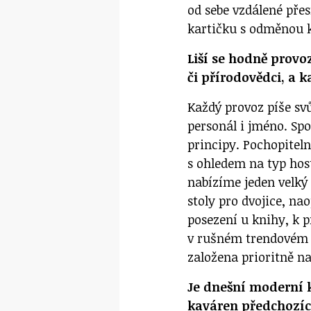
od sebe vzdálené pře
kartičku s odměnou k
Liší se hodně prov
či přírodovědci, a 
Každý provoz píše svů
personál i jméno. Sp
principy. Pochopitel
s ohledem na typ host
nabízíme jeden velký 
stoly pro dvojice, na
posezení u knihy, k p
v rušném trendovém o
založena prioritně na
Je dnešní moderní 
kaváren předchozí