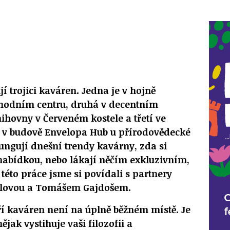
í trojici kaváren. Jedna je v hojně
hodním centru, druhá v decentním
ihovny v Červeném kostele a třetí ve
 v budově Envelopa Hub u přírodovědecké
fungují dnešní trendy kavárny, zda si
 nabídkou, nebo lákají něčím exkluzivním,
této práce jsme si povídali s partnery
ilovou a Tomášem Gajdošem.
tří kaváren není na úplně běžném místě. Je
ějak vystihuje vaši filozofii a