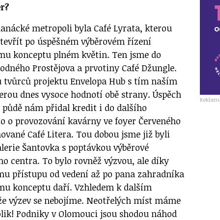
r?
nácké metropoli byla Café Lyrata, kterou
otevřít po úspěšném výběrovém řízení
mu konceptu plném květin. Ten jsme do
rodného Prostějova a prvotiny Café Džungle.
u tvůrců projektu Envelopa Hub s tím naším
terou dnes vysoce hodnotí obě strany. Úspěch
Reklam
 půdě nám přidal kredit i do dalšího
 to o provozování kavárny ve foyer Červeného
vané Café Litera. Tou dobou jsme již byli
alerie Šantovka s poptávkou výběrové
o centra. To bylo rovněž výzvou, ale díky
mu přístupu od vedení až po pana zahradníka
mu konceptu daří. Vzhledem k dalším
 že výzev se nebojíme. Neotřelých míst máme
lik! Podniky v Olomouci jsou shodou náhod