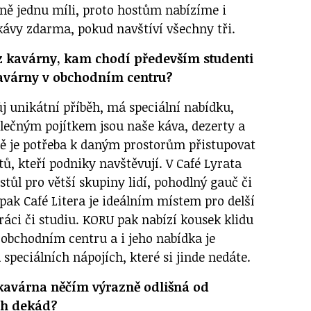
sně jednu míli, proto hostům nabízíme i
ávy zdarma, pokud navštíví všechny tři.
oz kavárny, kam chodí především studenti
kavárny v obchodním centru?
j unikátní příběh, má speciální nabídku,
olečným pojítkem jsou naše káva, dezerty a
ně je potřeba k daným prostorům přistupovat
ů, kteří podniky navštěvují. V Café Lyrata
stůl pro větší skupiny lidí, pohodlný gauč či
opak Café Litera je ideálním místem pro delší
ráci či studiu. KORU pak nabízí kousek klidu
bchodním centru a i jeho nabídka je
 speciálních nápojích, které si jinde nedáte.
kavárna něčím výrazně odlišná od
ch dekád?