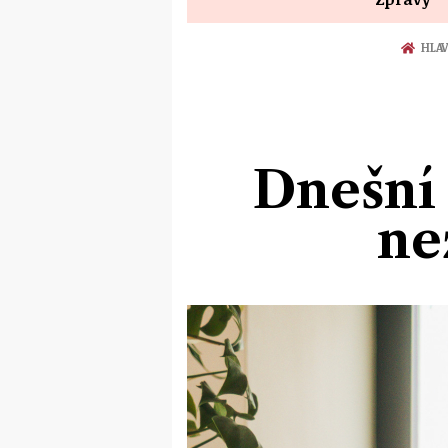
HLAV
Dnešní 
ne