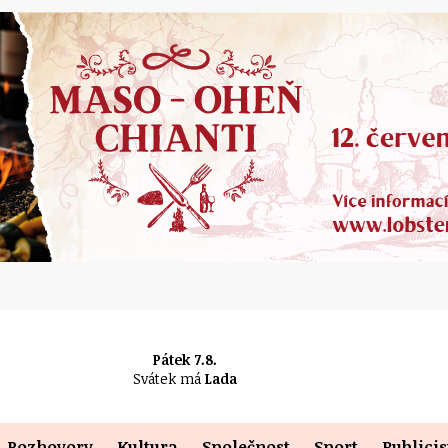
Pátek 7.8.
Svátek má
Lada
Rozhovory
Kultura
Společnost
Sport
Publicis