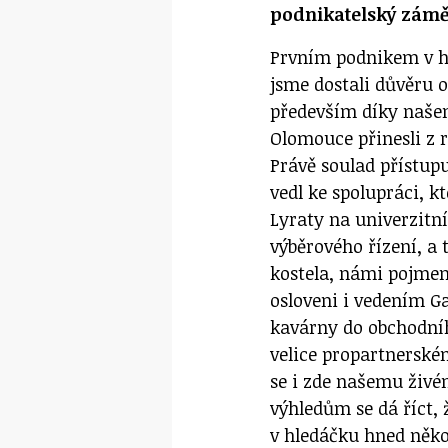
podnikatelský zámě
Prvním podnikem v ha
jsme dostali důvěru 
především díky naše
Olomouce přinesli z 
Právě soulad přístup
vedl ke spolupráci, k
Lyraty na univerzitní
výběrového řízení, a
kostela, námi pojmeno
osloveni i vedením G
kavárny do obchodníh
velice propartnerské
se i zde našemu živé
výhledům se dá říct,
v hledáčku hned něko