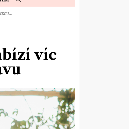
SICKOU…
bízí víc
ávu