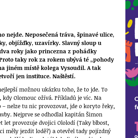
no nejde. Neposečená tráva, špinavé ulice,
ky, objížďky, uzavírky. Slavný sloup u
ž dva roky jako princezna z pohádky
Proto taky rok za rokem ubývá té „pohody
 na jiném místě kolega Vysoudil. A tak
voří jen instituce. Naštěstí.
nejlepší možnou ukázku toho, že to jde. To
, kdy Olomouc ožívá. Příkladů je víc. Na
 – nelze tu nic provozovat, jde o koryto řeky,
avby. Nejprve se odhodlal kapitán Šimon
t let provozuje dvojici Ololodí (Taky blbost,
i měly jezdit lodě?) a otevřel tady pojízdný