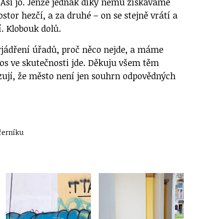
. Asi jo. Jenže jednak díky němu získáváme
ostor hezčí, a za druhé – on se stejně vrátí a
. Klobouk dolů.
jádření úřadů, proč něco nejde, a máme
cos ve skutečnosti jde. Děkuju všem těm
zují, že město není jen souhrn odpovědných
černíku