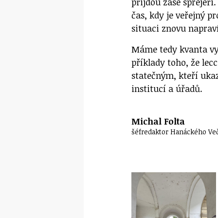
přijdou zase sprejeři
čas, kdy je veřejný pr
situaci znovu napraví
Máme tedy kvanta vy
příklady toho, že lec
statečným, kteří uka
institucí a úřadů.
Michal Folta
šéfredaktor Hanáckého Ve