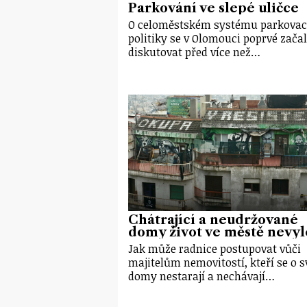
Parkování ve slepé uličce
O celoměstském systému parkovac
politiky se v Olomouci poprvé zača
diskutovat před více než…
Chátrající a neudržované
domy život ve městě nevyl
Jak může radnice postupovat vůči
majitelům nemovitostí, kteří se o s
domy nestarají a nechávají…