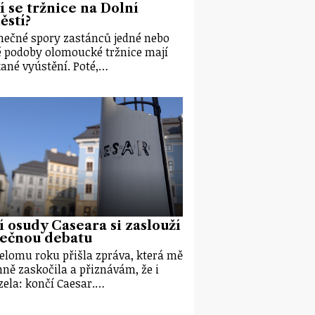
í se tržnice na Dolní
ěstí?
ečné spory zastánců jedné nebo
 podoby olomoucké tržnice mají
ané vyústění. Poté,…
í osudy Caseara si zaslouží
tečnou debatu
elomu roku přišla zpráva, která mě
ně zaskočila a přiznávám, že i
ela: končí Caesar.…