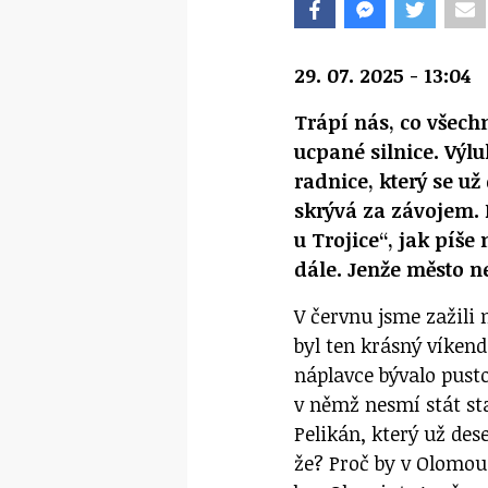
29. 07. 2025 - 13:04
Trápí nás, co všech
ucpané silnice. Výlu
radnice, který se u
skrývá za závojem. 
u Trojice“, jak píše
dále. Jenže město net
V červnu jsme zažili 
byl ten krásný víkend
náplavce bývalo pusto
v němž nesmí stát st
Pelikán, který už dese
že? Proč by v Olomouc