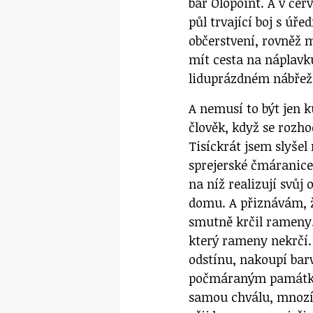
bar Olopoint. A v čer
půl trvající boj s úř
občerstvení, rovněž 
mít cesta na náplavku
liduprázdném nábřež
A nemusí to být jen k
člověk, když se rozho
Tisíckrát jsem slyše
sprejerské čmáranice
na níž realizují svůj
domu. A přiznávám, ž
smutně krčil rameny. 
který rameny nekrčí.
odstínu, nakoupí bar
počmáraným památkám 
samou chválu, mnozí 