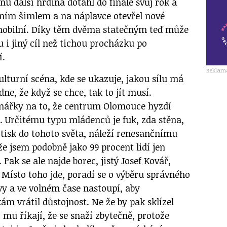
vnu další hrdina dotáhl do finále svůj rok a
edním šimlem a na náplavce otevřel nové
mobilní. Díky těm dvěma statečným teď může
 i jiný cíl než tichou procházku po
í.
Reklam
ulturní scéna, kde se ukazuje, jakou sílu má
dne, že když se chce, tak to jít musí.
l nářky na to, že centrum Olomouce hyzdí
. Určitému typu mládenců je fuk, zda stěna,
 otisk do tohoto světa, náleží renesančnímu
e jsem podobně jako 99 procent lidí jen
Pak se ale najde borec, jistý Josef Kovář,
 Místo toho jde, poradí se o výběru správného
vy a ve volném čase nastoupí, aby
vrátil důstojnost. Ne že by pak sklízel
mu říkají, že se snaží zbytečně, protože