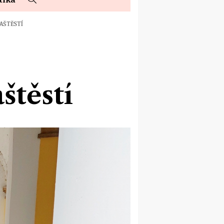
AŠTĚSTÍ
štěstí