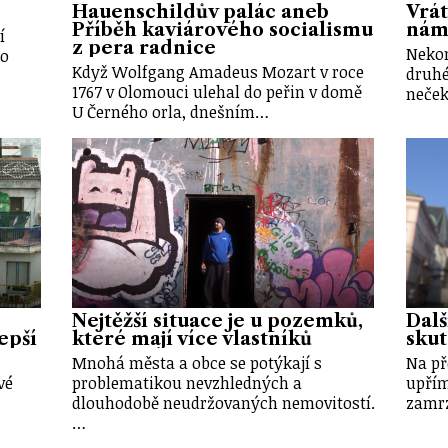
Hauenschildův palác aneb
Vrát
Příběh kaviárového socialismu
nám
í
z pera radnice
Nekon
lo
Když Wolfgang Amadeus Mozart v roce
druhé
1767 v Olomouci ulehal do peřin v domě
neček
U Černého orla, dnešním…
Nejtěžší situace je u pozemků,
Dalš
epší
které mají více vlastníků
sku
Mnohá města a obce se potýkají s
Na př
vé
problematikou nevzhledných a
upřím
dlouhodobě neudržovaných nemovitostí.
zamrz
…