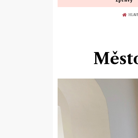
HLAV
Město