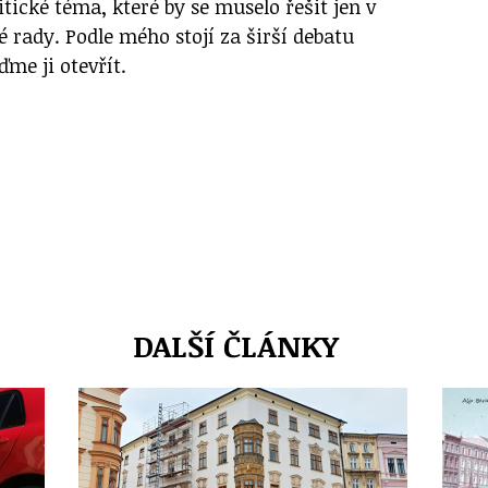
tické téma, které by se muselo řešit jen v
rady. Podle mého stojí za širší debatu
ďme ji otevřít.
DALŠÍ ČLÁNKY