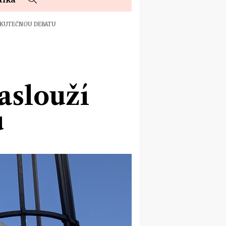
 SKUTEČNOU DEBATU
aslouží
u