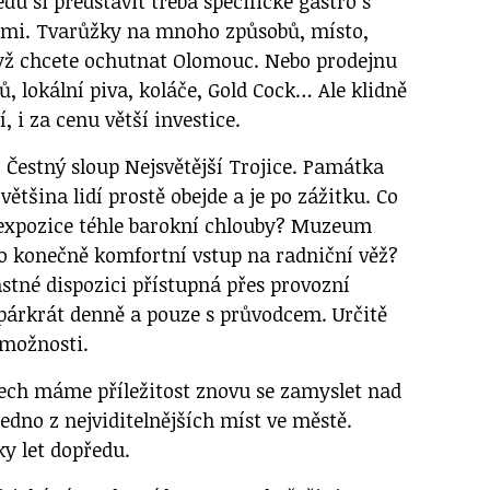
du si představit třeba specifické gastro s
ami. Tvarůžky na mnoho způsobů, místo,
yž chcete ochutnat Olomouc. Nebo prodejnu
, lokální piva, koláče, Gold Cock… Ale klidně
, i za cenu větší investice.
 Čestný sloup Nejsvětější Trojice. Památka
ětšina lidí prostě obejde a je po zážitku. Co
 expozice téhle barokní chlouby? Muzeum
bo konečně komfortní vstup na radniční věž?
astné dispozici přístupná přes provozní
 párkrát denně a pouze s průvodcem. Určitě
 možnosti.
etech máme příležitost znovu se zamyslet nad
edno z nejviditelnějších míst ve městě.
ky let dopředu.