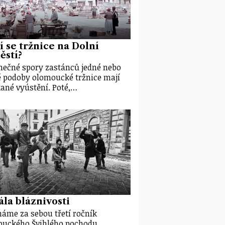
í se tržnice na Dolní
ěstí?
ečné spory zastánců jedné nebo
 podoby olomoucké tržnice mají
ané vyústění. Poté,…
la bláznivosti
áme za sebou třetí ročník
uckého Švihlého pochodu.