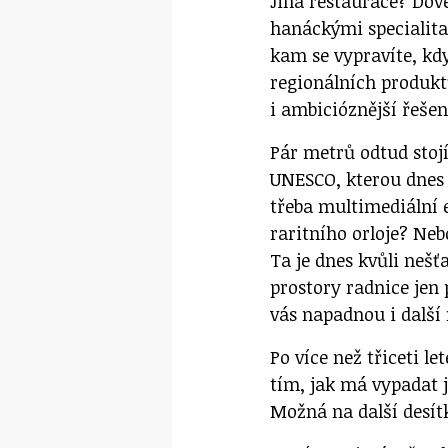
Jiná restaurace? Dove
hanáckými specialit
kam se vypravíte, kd
regionálních produktů
i ambicióznější řešení
Pár metrů odtud stojí
UNESCO, kterou dnes v
třeba multimediální
raritního orloje? Ne
Ta je dnes kvůli nešť
prostory radnice jen
vás napadnou i další
Po více než třiceti l
tím, jak má vypadat j
Možná na další desít