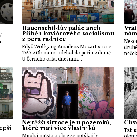
Hauenschildův palác aneb
Vrát
Příběh kaviárového socialismu
nám
í
z pera radnice
Nekon
lo
Když Wolfgang Amadeus Mozart v roce
druhé
1767 v Olomouci ulehal do peřin v domě
neček
U Černého orla, dnešním…
Nejtěžší situace je u pozemků,
Chvá
epší
které mají více vlastníků
Tak m
Mnohá města a obce se potýkají s
olomo