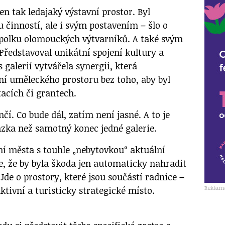
en tak ledajaký výstavní prostor. Byl
u činností, ale i svým postavením
–
šlo o
 Spolku olomouckých výtvarníků. A také svým
ředstavoval unikátní spojení kultury a
 galerií vytvářela synergii, která
í uměleckého prostoru bez toho, aby byl
tacích či grantech.
čí. Co bude dál, zatím není jasné. A to je
ázka než samotný konec jedné galerie.
í města s touhle „nebytovkou“ aktuální
e, že by byla škoda jen automaticky nahradit
Jde o prostory, které jsou součástí radnice
–
Reklam
tivní a turisticky strategické místo.