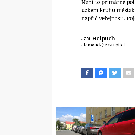
Není to primárně poli
úzkém kruhu městské 
napříč veřejností. Poj
Jan Holpuch
olomoucký zastupitel