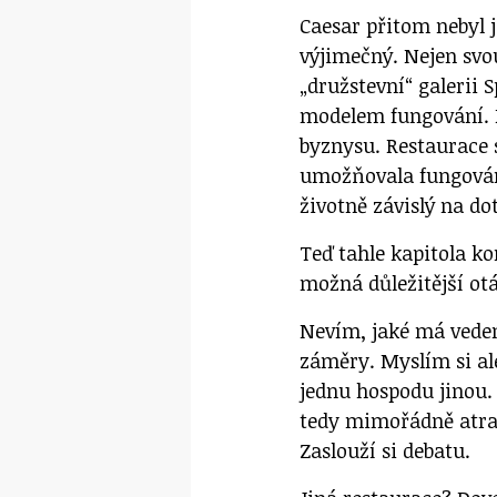
Caesar přitom nebyl j
výjimečný. Nejen svo
„družstevní“ galerii
modelem fungování. P
byznysu. Restaurace s
umožňovala fungován
životně závislý na do
Teď tahle kapitola kon
možná důležitější ot
Nevím, jaké má veden
záměry. Myslím si al
jednu hospodu jinou. 
tedy mimořádně atrak
Zaslouží si debatu.