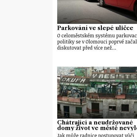
Parkování ve slepé uličce
O celoměstském systému parkovac
politiky se v Olomouci poprvé zača
diskutovat před více než…
Chátrající a neudržované
domy život ve městě nevyl
Jak může radnice postupovat vůči