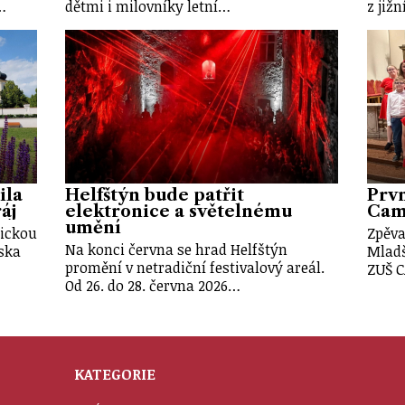
…
dětmi i milovníky letní…
z již
ila
Helfštýn bude patřit
Prvn
áj
elektronice a světelnému
Cam
umění
tickou
Zpěva
Na konci června se hrad Helfštýn
iska
Mladš
promění v netradiční festivalový areál.
ZUŠ 
Od 26. do 28. června 2026…
KATEGORIE