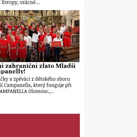
ní Evropy, vzácné…
í zahraniční zlato Mladší
panelly!
čky a zpěváci z dětského sboru
í Campanella, který funguje při
CAMPANELLA Olomouc,…