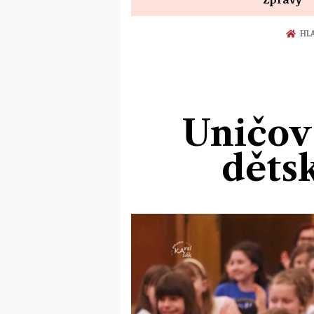
HLA
Uničov 
děts