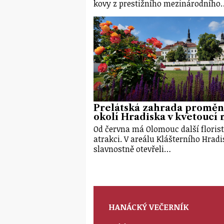
kovy z prestižního mezinárodního
Prelátská zahrada proměn
okolí Hradiska v kvetoucí r
Od června má Olomouc další floris
atrakci. V areálu Klášterního Hrad
slavnostně otevřeli…
HANÁCKÝ VEČERNÍK