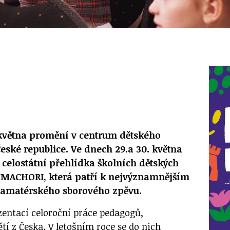
 května promění v centrum dětského
eské republice. Ve dnech 29.a 30. května
. celostátní přehlídka školních dětských
IMACHORI, která patří k nejvýznamnějším
i amatérského sborového zpěvu.
ezentací celoroční práce pedagogů,
ětí z Česka. V letošním roce se do nich