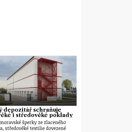
 depozitář schraňuje
ěké i středověké poklady
moravské šperky ze zlaceného
ra, středověké textilie dovezené