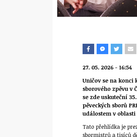
27. 05. 2026 - 16:54
Uničov se na konci
sborového zpěvu v Č
se zde uskuteční 35
pěveckých sborů PR
událostem v oblast
Tato přehlídka je pr
sbormistrů a tisíců d