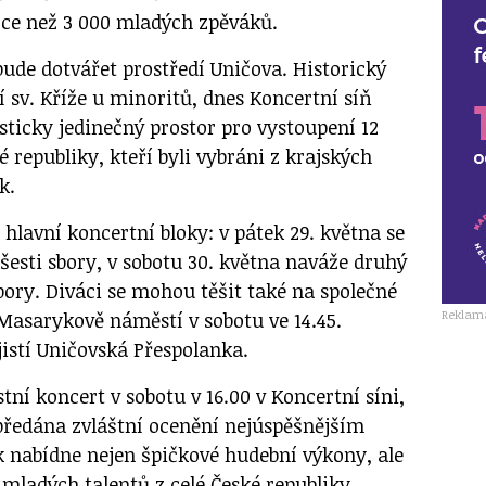
více než 3 000 mladých zpěváků.
bude dotvářet prostředí Uničova. Historický
í sv. Kříže u minoritů, dnes Koncertní síň
sticky jedinečný prostor pro vystoupení 12
é republiky, kteří byli vybráni z krajských
k.
hlavní koncertní bloky: v pátek 29. května se
šesti sbory, v sobotu 30. května naváže druhý
sbory. Diváci se mohou těšit také na společné
Reklam
Masarykově náměstí v sobotu ve 14.45.
istí Uničovská Přespolanka.
ní koncert v sobotu v 16.00 v Koncertní síni,
ředána zvláštní ocenění nejúspěšnějším
k nabídne nejen špičkové hudební výkony, ale
í mladých talentů z celé České republiky.