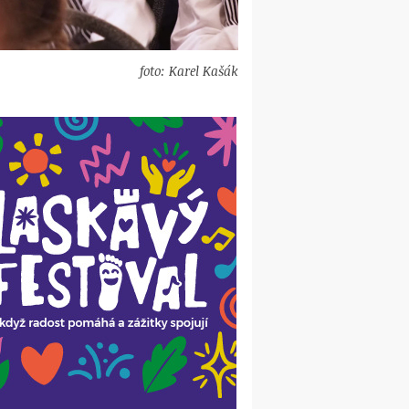
foto: Karel Kašák