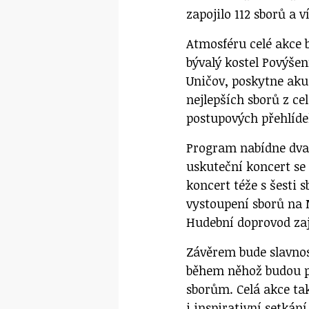
zapojilo 112 sborů a 
Atmosféru celé akce 
bývalý kostel Povýšen
Uničov, poskytne aku
nejlepších sborů z cel
postupových přehlíde
Program nabídne dva 
uskuteční koncert se 
koncert téže s šesti 
vystoupení sborů na 
Hudební doprovod zaj
Závěrem bude slavnost
během něhož budou p
sborům. Celá akce ta
i inspirativní setkán