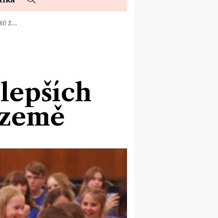
ORŮ Z…
jlepších
 země