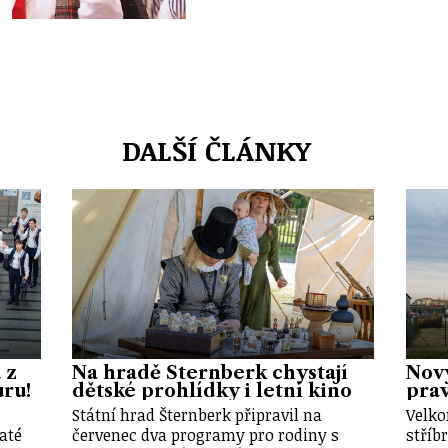
DALŠÍ ČLÁNKY
 z
Na hradě Šternberk chystají
Nový
uru!
dětské prohlídky i letní kino
prav
Státní hrad Šternberk připravil na
Velko
até
červenec dva programy pro rodiny s
stříb