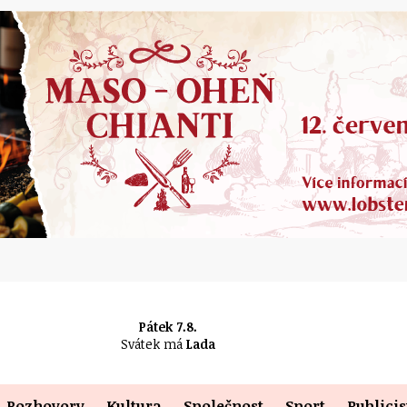
Pátek 7.8.
Svátek má
Lada
Rozhovory
Kultura
Společnost
Sport
Publicis