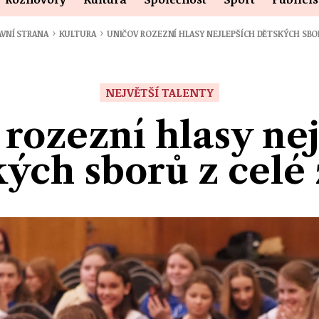
›
›
VNÍ STRANA
KULTURA
UNIČOV ROZEZNÍ HLASY NEJLEPŠÍCH DĚTSKÝCH SB
NEJVĚTŠÍ TALENTY
rozezní hlasy ne
kých sborů z celé