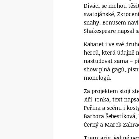
Diváci se mohou těš
svatojánské, Zkrocení
snahy. Bonusem navíc
Shakespeare napsal 
Kabaret i ve své druh
herců, která údajně 
nastudovat sama – př
show plná gagů, písní
monologů.
Za projektem stojí st
Jiří Trnka, text naps
Peřina a scénu i kostý
Barbora Šebestíková,
Černý a Marek Zahra
Tramtarie, jediné ne