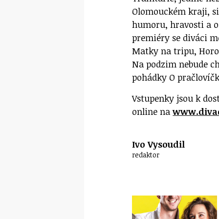
Olomouckém kraji, si
humoru, hravosti a o
premiéry se diváci mo
Matky na tripu, Hor
Na podzim nebude chy
pohádky O pračlovíčk
Vstupenky jsou k dos
online na
www.divad
Ivo Vysoudil
redaktor