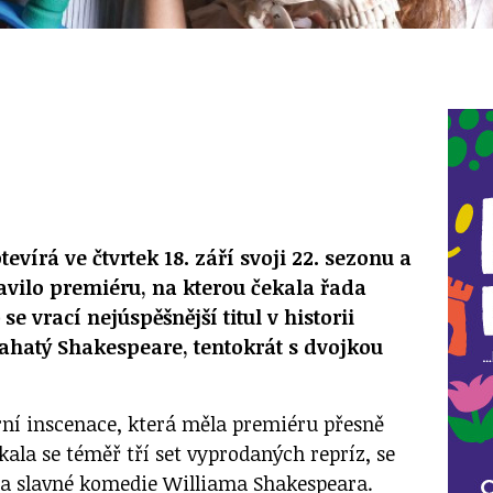
evírá ve čtvrtek 18. září svoji 22. sezonu a
vilo premiéru, na kterou čekala řada
se vrací nejúspěšnější titul v historii
ahatý Shakespeare, tentokrát s dvojkou
ní inscenace, která měla premiéru přesně
čkala se téměř tří set vyprodaných repríz, se
na slavné komedie Williama Shakespeara.