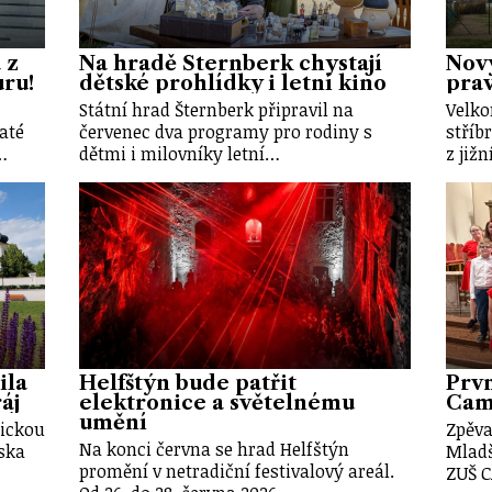
 z
Na hradě Šternberk chystají
Nový
uru!
dětské prohlídky i letní kino
prav
Státní hrad Šternberk připravil na
Velko
até
červenec dva programy pro rodiny s
stříb
…
dětmi i milovníky letní…
z již
ila
Helfštýn bude patřit
Prvn
áj
elektronice a světelnému
Cam
umění
tickou
Zpěva
Na konci června se hrad Helfštýn
iska
Mladš
promění v netradiční festivalový areál.
ZUŠ 