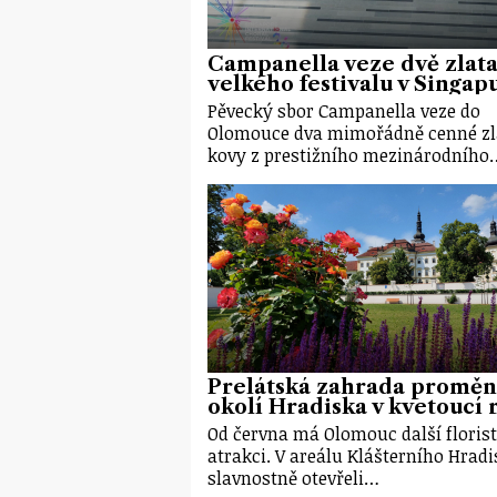
Campanella veze dvě zlata
velkého festivalu v Singap
Pěvecký sbor Campanella veze do
Olomouce dva mimořádně cenné zl
kovy z prestižního mezinárodního
Prelátská zahrada proměn
okolí Hradiska v kvetoucí r
Od června má Olomouc další floris
atrakci. V areálu Klášterního Hrad
slavnostně otevřeli…