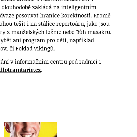
 dlouhodobě zakládá na inteligentním
dvaze posouvat hranice korektnosti. Kromě
hou těšit i na stálice repertoáru, jako jsou
ory z manželských ložnic nebo Bůh masakru.
bět ani program pro děti, například
ovi či Poklad Vikingů.
tání v informačním centru pod radnicí i
lotramtarie.cz
.