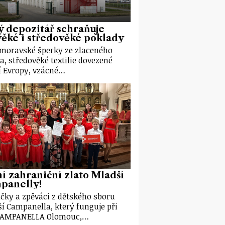
 depozitář schraňuje
ěké i středověké poklady
moravské šperky ze zlaceného
ra, středověké textilie dovezené
ní Evropy, vzácné…
í zahraniční zlato Mladší
panelly!
čky a zpěváci z dětského sboru
í Campanella, který funguje při
CAMPANELLA Olomouc,…