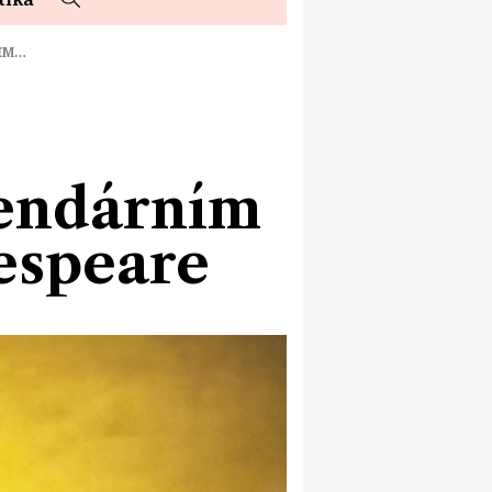
TEM…
gendárním
espeare