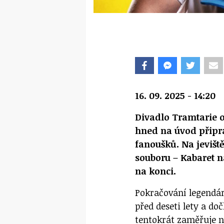
16. 09. 2025 - 14:20
Divadlo Tramtarie ot
hned na úvod připra
fanoušků. Na jeviště 
souboru – Kabaret n
na konci.
Pokračování legendár
před deseti lety a do
tentokrát zaměřuje 