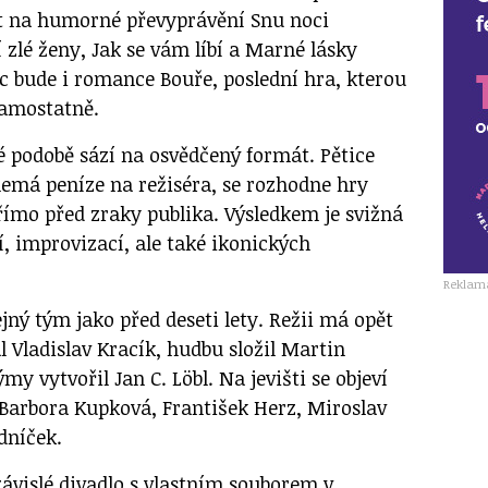
it na humorné převyprávění Snu noci
 zlé ženy, Jak se vám líbí a Marné lásky
 bude i romance Bouře, poslední hra, kterou
samostatně.
é podobě sází na osvědčený formát. Pětice
nemá peníze na režiséra, se rozhodne hry
ímo před zraky publika. Výsledkem je svižná
, improvizací, ale také ikonických
Reklam
ejný tým jako před deseti lety. Režii má opět
al Vladislav Kracík, hudbu složil Martin
my vytvořil Jan C. Löbl. Na jevišti se objeví
 Barbora Kupková, František Herz, Miroslav
dníček.
závislé divadlo s vlastním souborem v