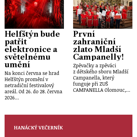
Helfštýn bude
První
patřit
zahraniční
elektronice a
zlato Mladší
světelnému
Campanelly!
umění
Zpěvačky a zpěváci
z dětského sboru Mladší
Na konci června se hrad
Campanella, který
Helfštýn promění v
funguje při ZUŠ
netradiční festivalový
CAMPANELLA Olomouc,…
areál. Od 26. do 28. června
2026…
HANÁCKÝ VEČERNÍK