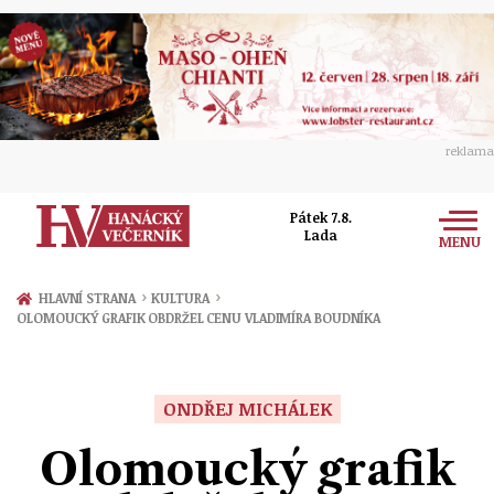
reklama
Pátek 7.8.
Lada
MENU
Zprávy
›
›
HLAVNÍ STRANA
KULTURA
OLOMOUCKÝ GRAFIK OBDRŽEL CENU VLADIMÍRA BOUDNÍKA
Rozhovory
Olomouc
Kultura
Politika
Prostějov
ONDŘEJ MICHÁLEK
Společnost
Hudba
Ekonomika
Olomoucký grafik
Přerov
Sport
Ženy