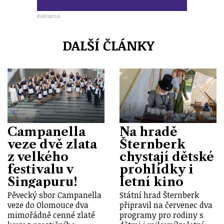
Reklama
DALŠÍ ČLÁNKY
Campanella
Na hradě
veze dvě zlata
Šternberk
z velkého
chystají dětské
festivalu v
prohlídky i
Singapuru!
letní kino
Pěvecký sbor Campanella
Státní hrad Šternberk
veze do Olomouce dva
připravil na červenec dva
mimořádně cenné zlaté
programy pro rodiny s