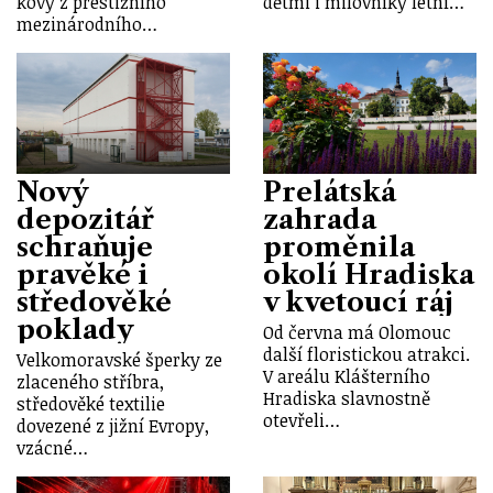
kovy z prestižního
dětmi i milovníky letní…
mezinárodního…
Nový
Prelátská
depozitář
zahrada
schraňuje
proměnila
pravěké i
okolí Hradiska
středověké
v kvetoucí ráj
poklady
Od června má Olomouc
další floristickou atrakci.
Velkomoravské šperky ze
V areálu Klášterního
zlaceného stříbra,
Hradiska slavnostně
středověké textilie
otevřeli…
dovezené z jižní Evropy,
vzácné…