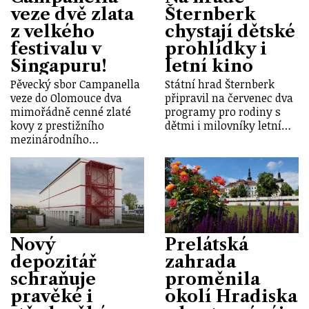
veze dvě zlata
Šternberk
z velkého
chystají dětské
festivalu v
prohlídky i
Singapuru!
letní kino
Pěvecký sbor Campanella
Státní hrad Šternberk
veze do Olomouce dva
připravil na červenec dva
mimořádně cenné zlaté
programy pro rodiny s
kovy z prestižního
dětmi i milovníky letní…
mezinárodního…
Nový
Prelátská
depozitář
zahrada
schraňuje
proměnila
pravěké i
okolí Hradiska