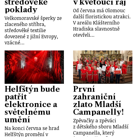
středověké
v kvetoucí ráj
poklady
Od června má Olomouc
další floristickou atrakci.
Velkomoravské šperky ze
V areálu Klášterního
zlaceného stříbra,
Hradiska slavnostně
středověké textilie
otevřeli…
dovezené z jižní Evropy,
vzácné…
Helfštýn bude
První
patřit
zahraniční
elektronice a
zlato Mladší
světelnému
Campanelly!
umění
Zpěvačky a zpěváci
z dětského sboru Mladší
Na konci června se hrad
Campanella, který
Helfštýn promění v