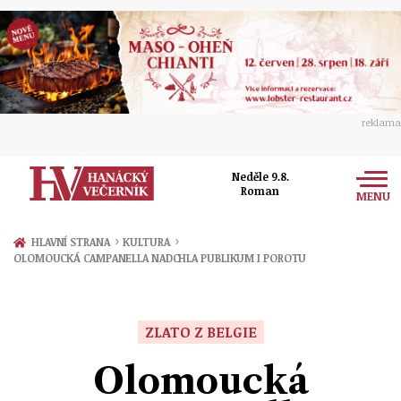
reklama
Neděle 9.8.
Roman
MENU
Zprávy
›
›
HLAVNÍ STRANA
KULTURA
OLOMOUCKÁ CAMPANELLA NADCHLA PUBLIKUM I POROTU
Rozhovory
Olomouc
Kultura
Politika
Prostějov
ZLATO Z BELGIE
Společnost
Hudba
Ekonomika
Olomoucká
Přerov
Sport
Ženy