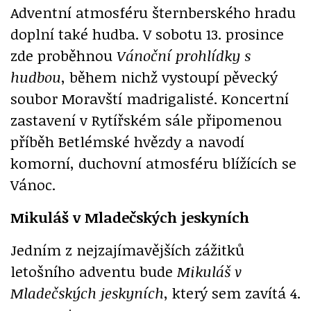
Adventní atmosféru šternberského hradu
doplní také hudba. V sobotu 13. prosince
zde proběhnou
Vánoční prohlídky s
hudbou
, během nichž vystoupí pěvecký
soubor Moravští madrigalisté. Koncertní
zastavení v Rytířském sále připomenou
příběh Betlémské hvězdy a navodí
komorní, duchovní atmosféru blížících se
Vánoc.
Mikuláš v Mladečských jeskyních
Jedním z nejzajímavějších zážitků
letošního adventu bude
Mikuláš v
Mladečských jeskyních
, který sem zavítá 4.