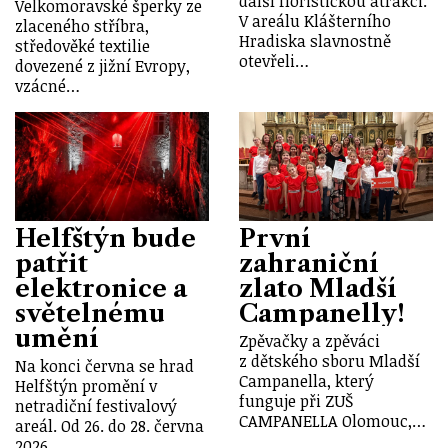
další floristickou atrakci.
Velkomoravské šperky ze
V areálu Klášterního
zlaceného stříbra,
Hradiska slavnostně
středověké textilie
otevřeli…
dovezené z jižní Evropy,
vzácné…
Helfštýn bude
První
patřit
zahraniční
elektronice a
zlato Mladší
světelnému
Campanelly!
umění
Zpěvačky a zpěváci
z dětského sboru Mladší
Na konci června se hrad
Campanella, který
Helfštýn promění v
funguje při ZUŠ
netradiční festivalový
CAMPANELLA Olomouc,…
areál. Od 26. do 28. června
2026…