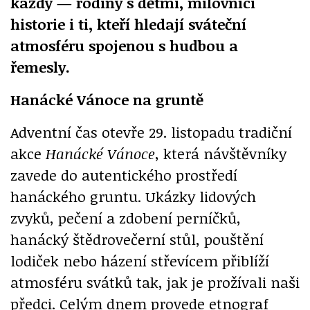
každý — rodiny s dětmi, milovníci
historie i ti, kteří hledají sváteční
atmosféru spojenou s hudbou a
řemesly.
Hanácké Vánoce na gruntě
Adventní čas otevře 29. listopadu tradiční
akce
Hanácké Vánoce
, která návštěvníky
zavede do autentického prostředí
hanáckého gruntu. Ukázky lidových
zvyků, pečení a zdobení perníčků,
hanácký štědrovečerní stůl, pouštění
lodiček nebo házení střevícem přiblíží
atmosféru svátků tak, jak je prožívali naši
předci. Celým dnem provede etnograf