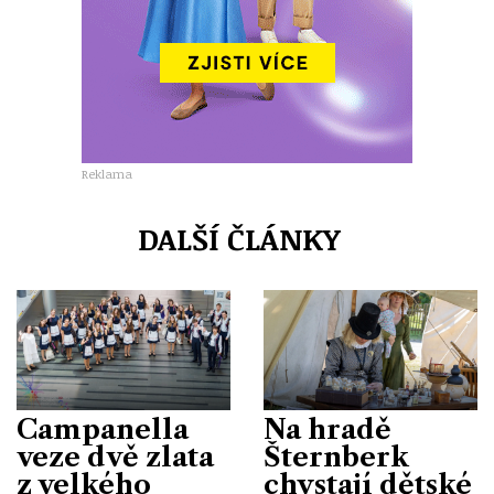
Reklama
DALŠÍ ČLÁNKY
Campanella
Na hradě
veze dvě zlata
Šternberk
z velkého
chystají dětské