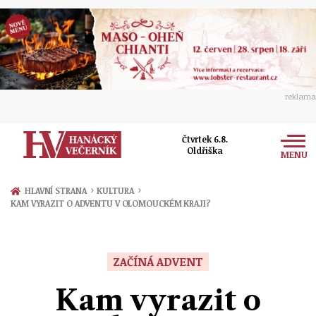
reklama
Čtvrtek 6.8.
Oldřiška
MENU
Zprávy
›
›
HLAVNÍ STRANA
KULTURA
KAM VYRAZIT O ADVENTU V OLOMOUCKÉM KRAJI?
Rozhovory
Olomouc
Kultura
Politika
Prostějov
ZAČÍNÁ ADVENT
Společnost
Hudba
Ekonomika
Kam vyrazit o
Přerov
Sport
Ženy