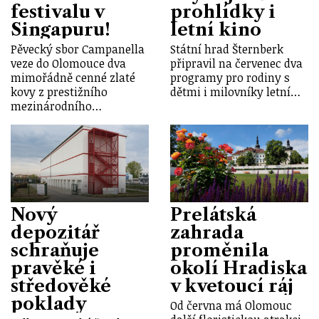
festivalu v
prohlídky i
Singapuru!
letní kino
Pěvecký sbor Campanella
Státní hrad Šternberk
veze do Olomouce dva
připravil na červenec dva
mimořádně cenné zlaté
programy pro rodiny s
kovy z prestižního
dětmi i milovníky letní…
mezinárodního…
Nový
Prelátská
depozitář
zahrada
schraňuje
proměnila
pravěké i
okolí Hradiska
středověké
v kvetoucí ráj
poklady
Od června má Olomouc