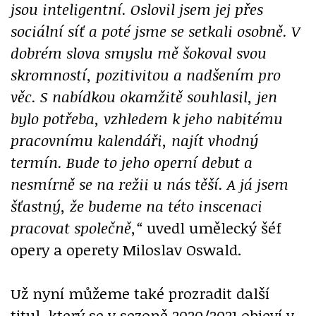
jsou inteligentní. Oslovil jsem jej přes
sociální síť a poté jsme se setkali osobně. V
dobrém slova smyslu mě šokoval svou
skromností, pozitivitou a nadšením pro
věc. S nabídkou okamžitě souhlasil, jen
bylo potřeba, vzhledem k jeho nabitému
pracovnímu kalendáři, najít vhodný
termín. Bude to jeho operní debut a
nesmírně se na režii u nás těší. A já jsem
šťastný, že budeme na této inscenaci
pracovat společně,“
uvedl umělecký šéf
opery a operety Miloslav Oswald.
Už nyní můžeme také prozradit další
titul, který se v sezoně 2020/2021 objeví v