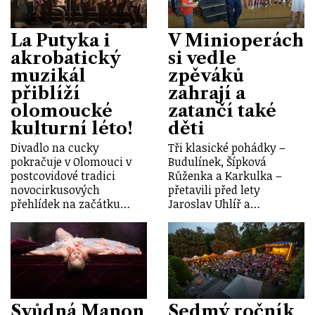
La Putyka i
V Minioperách
akrobatický
si vedle
muzikál
zpěváků
přiblíží
zahrají a
olomoucké
zatančí také
kulturní léto!
děti
Divadlo na cucky
Tři klasické pohádky –
pokračuje v Olomouci v
Budulínek, Šípková
postcovidové tradici
Růženka a Karkulka –
novocirkusových
přetavili před lety
přehlídek na začátku…
Jaroslav Uhlíř a…
Svůdná Manon
Sedmý ročník