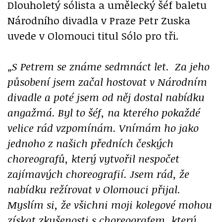
Dlouholetý sólista a umělecký šéf baletu
Národního divadla v Praze Petr Zuska
uvede v Olomouci titul Sólo pro tři.
„S Petrem se známe sedmnáct let. Za jeho
působení jsem začal hostovat v Národním
divadle a poté jsem od něj dostal nabídku
angažmá. Byl to šéf, na kterého pokaždé
velice rád vzpomínám. Vnímám ho jako
jednoho z našich předních českých
choreografů, který vytvořil nespočet
zajímavých choreografií. Jsem rád, že
nabídku režírovat v Olomouci přijal.
Myslím si, že všichni moji kolegové mohou
získat zkušenosti s choreografem, který