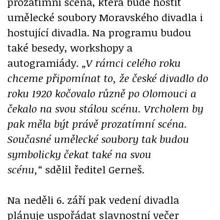
prozatímní scéna, která bude hostit
umělecké soubory Moravského divadla i
hostující divadla. Na programu budou
také besedy, workshopy a
autogramiády.
„V rámci celého roku
chceme připomínat to, že české divadlo do
roku 1920 kočovalo různě po Olomouci a
čekalo na svou stálou scénu. Vrcholem by
pak měla být právě prozatímní scéna.
Současné umělecké soubory tak budou
symbolicky čekat také na svou
scénu,“
sdělil ředitel Gerneš.
Na neděli 6. září pak vedení divadla
plánuje uspořádat slavnostní večer