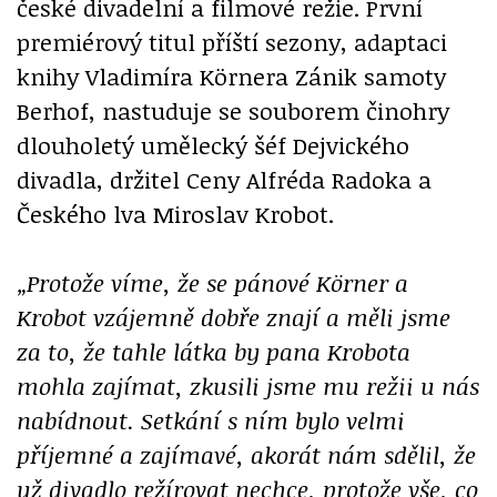
české divadelní a filmové režie. První
premiérový titul příští sezony, adaptaci
knihy Vladimíra Körnera Zánik samoty
Berhof, nastuduje se souborem činohry
dlouholetý umělecký šéf Dejvického
divadla, držitel Ceny Alfréda Radoka a
Českého lva Miroslav Krobot.
„Protože víme, že se pánové Körner a
Krobot vzájemně dobře znají a měli jsme
za to, že tahle látka by pana Krobota
mohla zajímat, zkusili jsme mu režii u nás
nabídnout. Setkání s ním bylo velmi
příjemné a zajímavé, akorát nám sdělil, že
už divadlo režírovat nechce, protože vše, co