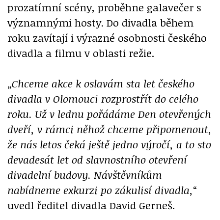
prozatímní scény, proběhne galavečer s
významnými hosty. Do divadla během
roku zavítají i výrazné osobnosti českého
divadla a filmu v oblasti režie.
„Chceme akce k oslavám sta let českého
divadla v Olomouci rozprostřít do celého
roku. Už v lednu pořádáme Den otevřených
dveří, v rámci něhož chceme připomenout,
že nás letos čeká ještě jedno výročí, a to sto
devadesát let od slavnostního otevření
divadelní budovy. Návštěvníkům
nabídneme exkurzi po zákulisí divadla,
“
uvedl ředitel divadla David Gerneš.