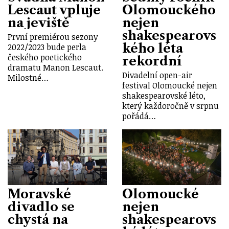
Lescaut vpluje
Olomouckého
na jeviště
nejen
shakespearovs
První premiérou sezony
kého léta
2022/2023 bude perla
českého poetického
rekordní
dramatu Manon Lescaut.
Divadelní open-air
Milostné…
festival Olomoucké nejen
shakespearovské léto,
který každoročně v srpnu
pořádá…
Moravské
Olomoucké
divadlo se
nejen
chystá na
shakespearovs