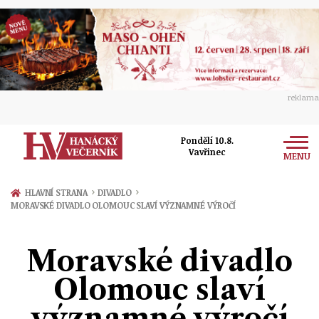
reklama
Pondělí 10.8.
Vavřinec
MENU
Zprávy
›
›
HLAVNÍ STRANA
DIVADLO
MORAVSKÉ DIVADLO OLOMOUC SLAVÍ VÝZNAMNÉ VÝROČÍ
Rozhovory
Olomouc
Kultura
Moravské divadlo
Politika
Prostějov
Společnost
Olomouc slaví
Hudba
Ekonomika
Přerov
Sport
významné výročí
Ženy