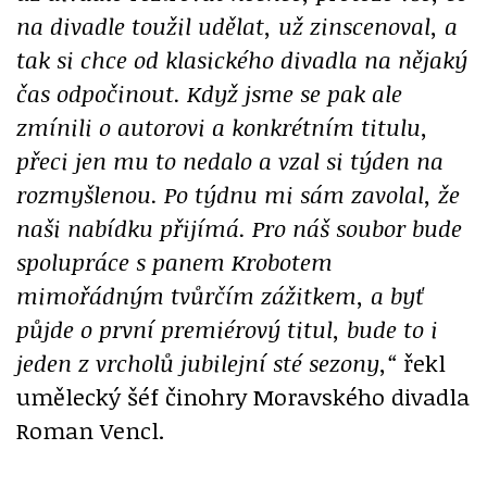
na divadle toužil udělat, už zinscenoval, a
tak si chce od klasického divadla na nějaký
čas odpočinout. Když jsme se pak ale
zmínili o autorovi a konkrétním titulu,
přeci jen mu to nedalo a vzal si týden na
rozmyšlenou. Po týdnu mi sám zavolal, že
naši nabídku přijímá. Pro náš soubor bude
spolupráce s panem Krobotem
mimořádným tvůrčím zážitkem, a byť
půjde o první premiérový titul, bude to i
jeden z vrcholů jubilejní sté sezony,“
řekl
umělecký šéf činohry Moravského divadla
Roman Vencl.