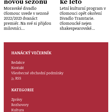
novou sezonu
ké léto
Moravské divadlo
Letní kulturní program v
Olomouc uvede v sezoně
Olomouci opět okoření
2022/2023 dvanáct
Divadlo Tramtarie.
premiér. Na své si přijdou
Olomoucké nejen
milovníci…
shakespearovské…
HANÁCKÝ VEČERNÍK
Redakce
Kontakt
Všeobecné obchodní podmínky
RSS
KATEGORIE
Zprávy
Rozhovory
Kultura