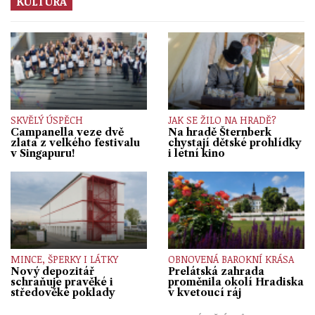
KULTURA
SKVĚLÝ ÚSPĚCH
JAK SE ŽILO NA HRADĚ?
Campanella veze dvě
Na hradě Šternberk
zlata z velkého festivalu
chystají dětské prohlídky
v Singapuru!
i letní kino
MINCE, ŠPERKY I LÁTKY
OBNOVENÁ BAROKNÍ KRÁSA
Nový depozitář
Prelátská zahrada
schraňuje pravěké i
proměnila okolí Hradiska
středověké poklady
v kvetoucí ráj