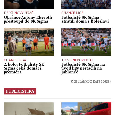
DALŠÍ NOVÝ HRÁČ
CHANCE LIGA
Obránce Antony Ekeroth
Fotbalisté SK Sigma
přestoupil do SK Sigma
ztratili doma s Boleslaví
CHANCE LIGA
TO SE NEPOVEDLO
2. kolo: Fotbalisty SK
Fotbalisté SK Sigma na
Sigma čeká domácí
úvod ligy nestačili na
premiéra
Jablonec
VÍCE ČLÁNKŮ Z KATEGORIE ›
PUBLICISTIKA