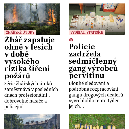
ŽHÁŘSKÉ ÚTOKY
VYDĚLALI STATISÍCE
Žhář zapaluje
Policie
ohně v lesích
zadržela
v době
sedmičlenný
vysokého
gang výrobců
rizika šíření
pervitinu
požárů
Dlouhé sledování a
Série žhářských útoků
podrobné rozpracování
zaměstnává v posledních
gangu drogových dealerů
dnech profesionální i
vyvrchlolilo tento týden
dobrovolné hasiče a
jejich…
policejní…