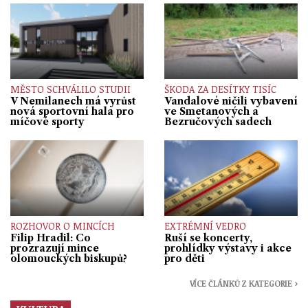
MĚSTO SCHVÁLILO STUDII
ŠKODA ZA DESÍTKY TISÍC
V Nemilanech má vyrůst
Vandalové ničili vybavení
nová sportovní hala pro
ve Smetanových a
míčové sporty
Bezručových sadech
ROZHOVOR O MINCÍCH
EXTRÉMNÍ VEDRO
Filip Hradil: Co
Ruší se koncerty,
prozrazují mince
prohlídky výstavy i akce
olomouckých biskupů?
pro děti
VÍCE ČLÁNKŮ Z KATEGORIE ›