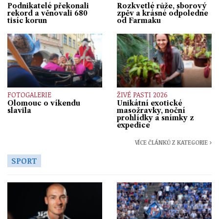
Podnikatelé překonali
Rozkvetlé růže, sborový
rekord a věnovali 680
zpěv a krásné odpoledne
tisíc korun
od Farmaku
FOTOGALERIE
ŽIVÉ PASTI 2026
Olomouc o víkendu
Unikátní exotické
slavila
masožravky, noční
prohlídky a snímky z
expedice
VÍCE ČLÁNKŮ Z KATEGORIE ›
SPORT