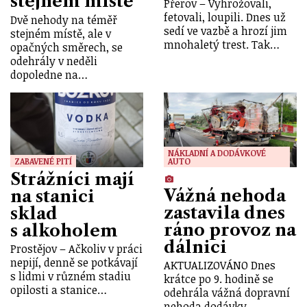
stejném místě
Přerov – Vyhrožovali,
fetovali, loupili. Dnes už
Dvě nehody na téměř
sedí ve vazbě a hrozí jim
stejném místě, ale v
mnohaletý trest. Tak…
opačných směrech, se
odehrály v neděli
dopoledne na…
NÁKLADNÍ A DODÁVKOVÉ
ZABAVENÉ PITÍ
AUTO
Strážníci mají
Vážná nehoda
na stanici
zastavila dnes
sklad
ráno provoz na
s alkoholem
dálnici
Prostějov – Ačkoliv v práci
nepijí, denně se potkávají
AKTUALIZOVÁNO Dnes
s lidmi v různém stadiu
krátce po 9. hodině se
opilosti a stanice…
odehrála vážná dopravní
nehoda dodávky