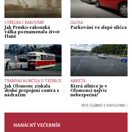
STŘELBA I RABOVÁNÍ
GLOSA
Jak Prusko-rakouská
Parkování ve slepé uličce
válka poznamenala život
Hané
TRAMVAJ KONČILA U TRŽNICE
ANKETA
Jak Olomouc získala
Která silnice je v
druhé propojení centra s
Olomouci nejvíc
nádražím
nebezpečná?
VÍCE ČLÁNKŮ Z KATEGORIE ›
HANÁCKÝ VEČERNÍK