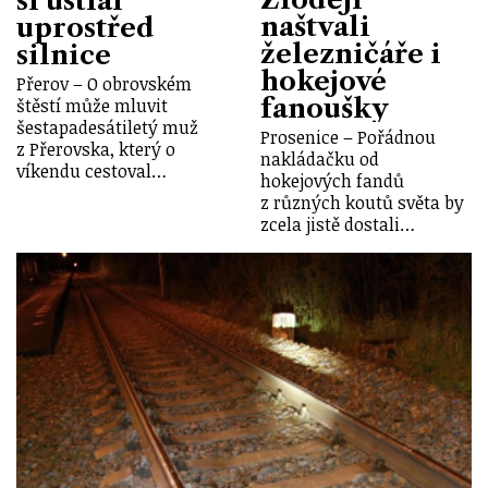
si ustlal
naštvali
uprostřed
železničáře i
silnice
hokejové
Přerov – O obrovském
fanoušky
štěstí může mluvit
šestapadesátiletý muž
Prosenice – Pořádnou
z Přerovska, který o
nakládačku od
víkendu cestoval…
hokejových fandů
z různých koutů světa by
zcela jistě dostali…