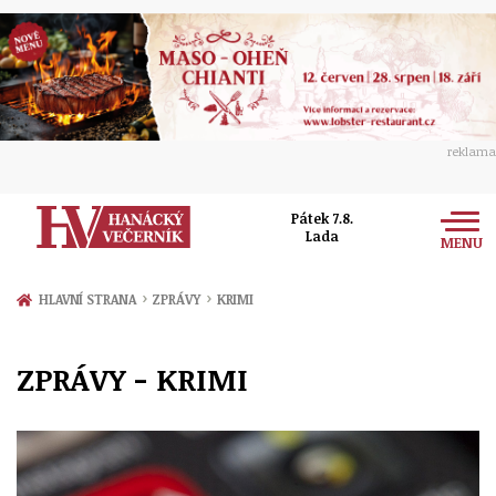
reklama
Pátek 7.8.
Lada
MENU
Zprávy
›
›
HLAVNÍ STRANA
ZPRÁVY
KRIMI
Rozhovory
Olomouc
ZPRÁVY - KRIMI
Kultura
Politika
Prostějov
Společnost
Hudba
Ekonomika
Přerov
Sport
Ženy