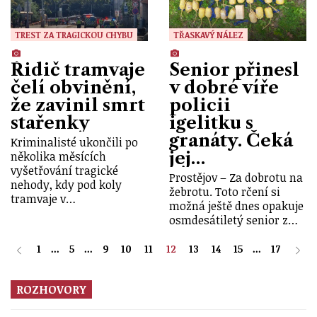
TREST ZA TRAGICKOU CHYBU
TŘASKAVÝ NÁLEZ
Řidič tramvaje
Senior přinesl
čelí obvinění,
v dobré víře
že zavinil smrt
policii
stařenky
igelitku s
granáty. Čeká
Kriminalisté ukončili po
jej…
několika měsících
vyšetřování tragické
Prostějov – Za dobrotu na
nehody, kdy pod koly
žebrotu. Toto rčení si
tramvaje v…
možná ještě dnes opakuje
osmdesátiletý senior z…
1
...
5
...
9
10
11
12
13
14
15
...
17
ROZHOVORY