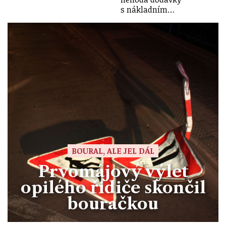
s nákladním…
BOURAL, ALE JEL DÁL
Prvomájový výlet
opilého řidiče skončil
bouračkou