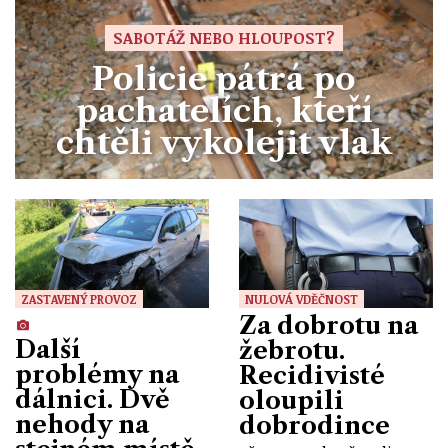
SABOTÁŽ NEBO HLOUPOST?
Policie pátrá po
pachatelích, kteří
chtěli vykolejit vlak
ZASTAVENÝ PROVOZ
NULOVÁ VDĚČNOST
Za dobrotu na
Další
žebrotu.
problémy na
Recidivisté
dálnici. Dvě
oloupili
nehody na
dobrodince