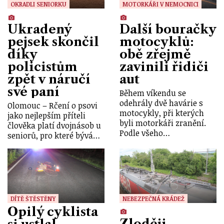
OKRADLI SENIORKU
MOTORKÁŘI V NEMOCNICI
Ukradený
Další bouračky
pejsek skončil
motocyklů:
díky
obě zřejmě
policistům
zavinili řidiči
zpět v náručí
aut
své paní
Během víkendu se
odehrály dvě havárie s
Olomouc – Rčení o psovi
motocykly, při kterých
jako nejlepším příteli
byli motorkáři zranění.
člověka platí dvojnásob u
Podle všeho…
seniorů, pro které bývá…
DÍTĚ ŠTĚSTĚNY
NEBEZPEČNÁ KRÁDEŽ
Opilý cyklista
Zloději