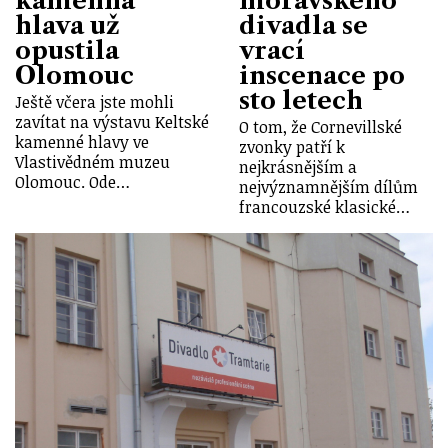
kamenná
moravského
hlava už
divadla se
opustila
vrací
Olomouc
inscenace po
sto letech
Ještě včera jste mohli
zavítat na výstavu Keltské
O tom, že Cornevillské
kamenné hlavy ve
zvonky patří k
Vlastivědném muzeu
nejkrásnějším a
Olomouc. Ode…
nejvýznamnějším dílům
francouzské klasické…