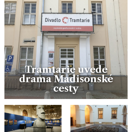
Divadlo
Kultura
Publicistika
Kraj
Fotbal
Zábava
Výstavy
Společnost
Ankety
Krimi
Hokej
Akce v regionu
Osobnosti
Sport
Glosy & Komentáře
Atletika
Zajímavosti
Film
Plavání
Ostatní
Tramtarie uvede
Cyklistika
drama Madisonské
cesty
Motosport
Ostatní