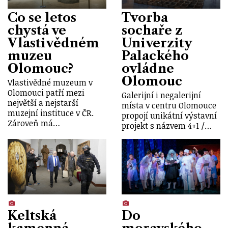
Co se letos
Tvorba
chystá ve
sochaře z
Vlastivědném
Univerzity
muzeu
Palackého
Olomouc?
ovládne
Olomouc
Vlastivědné muzeum v
Olomouci patří mezi
Galerijní i negalerijní
největší a nejstarší
místa v centru Olomouce
muzejní instituce v ČR.
propojí unikátní výstavní
Zároveň má…
projekt s názvem 4+1 /…
Keltská
Do