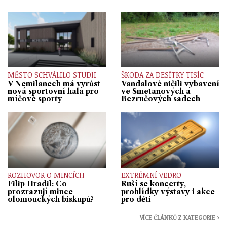
MĚSTO SCHVÁLILO STUDII
ŠKODA ZA DESÍTKY TISÍC
V Nemilanech má vyrůst
Vandalové ničili vybavení
nová sportovní hala pro
ve Smetanových a
míčové sporty
Bezručových sadech
ROZHOVOR O MINCÍCH
EXTRÉMNÍ VEDRO
Filip Hradil: Co
Ruší se koncerty,
prozrazují mince
prohlídky výstavy i akce
olomouckých biskupů?
pro děti
VÍCE ČLÁNKŮ Z KATEGORIE ›