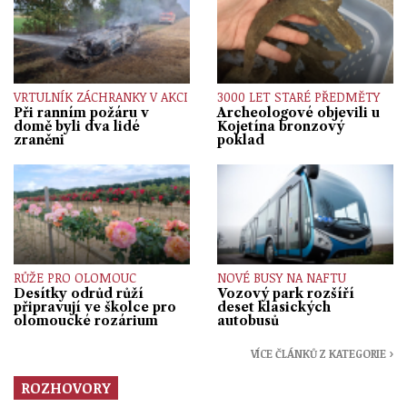
VRTULNÍK ZÁCHRANKY V AKCI
3000 LET STARÉ PŘEDMĚTY
Při ranním požáru v
Archeologové objevili u
domě byli dva lidé
Kojetína bronzový
zraněni
poklad
RŮŽE PRO OLOMOUC
NOVÉ BUSY NA NAFTU
Desítky odrůd růží
Vozový park rozšíří
připravují ve školce pro
deset klasických
olomoucké rozárium
autobusů
VÍCE ČLÁNKŮ Z KATEGORIE ›
ROZHOVORY