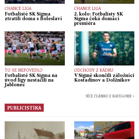
CHANCE LIGA
CHANCE LIGA
Fotbalisté SK Sigma
2. kolo: Fotbalisty SK
ztratili doma s Boleslaví
Sigma čeká domácí
premiéra
TO SE NEPOVEDLO
ODCHODY Z KÁDRU
Fotbalisté SK Sigma na
V Sigmě skončili záložníci
úvod ligy nestačili na
Kostadinov a Dolžnikov
Jablonec
VÍCE ČLÁNKŮ Z KATEGORIE ›
PUBLICISTIKA