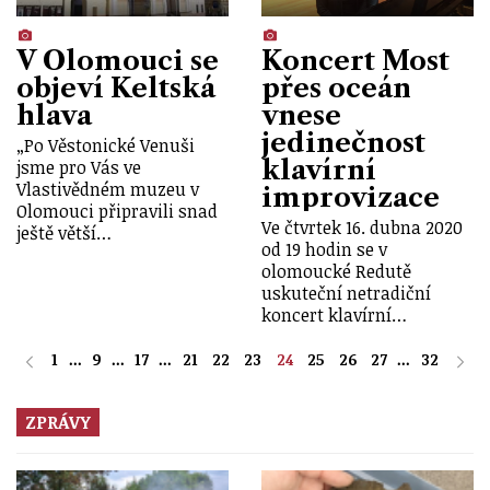
V Olomouci se
Koncert Most
objeví Keltská
přes oceán
hlava
vnese
jedinečnost
„Po Věstonické Venuši
klavírní
jsme pro Vás ve
Vlastivědném muzeu v
improvizace
Olomouci připravili snad
Ve čtvrtek 16. dubna 2020
ještě větší…
od 19 hodin se v
olomoucké Redutě
uskuteční netradiční
koncert klavírní…
1
...
9
...
17
...
21
22
23
24
25
26
27
...
32
ZPRÁVY