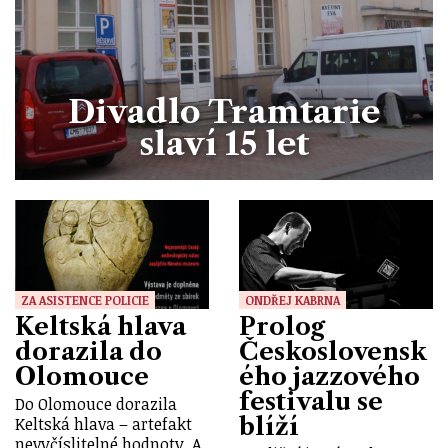
Divadlo Tramtarie
slaví 15 let
ZA ASISTENCE POLICIE
ONDŘEJ KABRNA
Keltská hlava
Prolog
dorazila do
Československ
Olomouce
ého jazzového
festivalu se
Do Olomouce dorazila
blíží
Keltská hlava – artefakt
nevyčíslitelné hodnoty. A