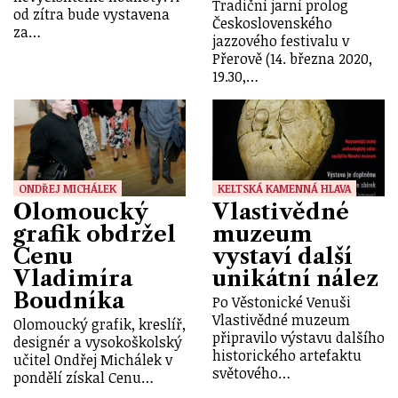
Tradiční jarní prolog
od zítra bude vystavena
Československého
za…
jazzového festivalu v
Přerově (14. března 2020,
19.30,…
ONDŘEJ MICHÁLEK
KELTSKÁ KAMENNÁ HLAVA
Olomoucký
Vlastivědné
grafik obdržel
muzeum
Cenu
vystaví další
Vladimíra
unikátní nález
Boudníka
Po Věstonické Venuši
Vlastivědné muzeum
Olomoucký grafik, kreslíř,
připravilo výstavu dalšího
designér a vysokoškolský
historického artefaktu
učitel Ondřej Michálek v
světového…
pondělí získal Cenu…