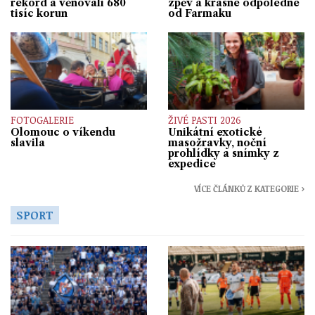
rekord a věnovali 680
zpěv a krásné odpoledne
tisíc korun
od Farmaku
FOTOGALERIE
ŽIVÉ PASTI 2026
Olomouc o víkendu
Unikátní exotické
slavila
masožravky, noční
prohlídky a snímky z
expedice
VÍCE ČLÁNKŮ Z KATEGORIE ›
SPORT