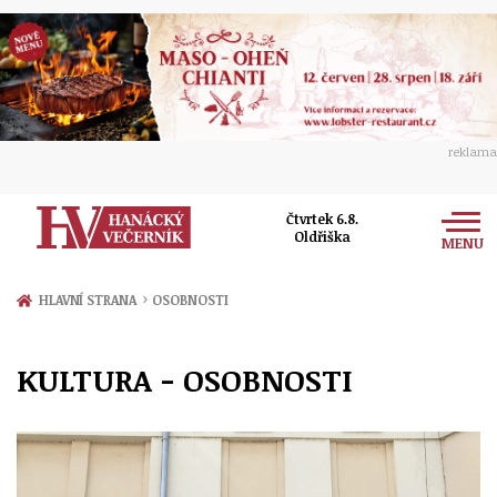
reklama
Čtvrtek 6.8.
Oldřiška
MENU
Zprávy
›
HLAVNÍ STRANA
OSOBNOSTI
Rozhovory
Olomouc
KULTURA - OSOBNOSTI
Kultura
Politika
Prostějov
Společnost
Hudba
Ekonomika
Přerov
Sport
Ženy